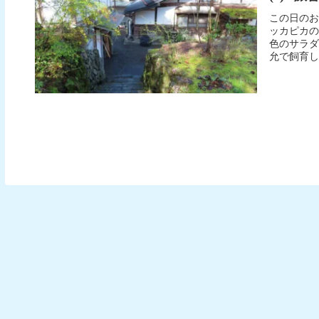
この日のお
ッカピカ
色のサラダ
允で飼育し