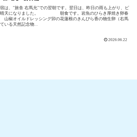
宿は、"旅舎 右馬允"での翌朝です。翌日は、昨日の雨も上がり、ピ
の晴天になりました。 朝食です。岩魚のひらき厚焼き卵春
 山椒オイルドレッシング卯の花蓮根のきんぴら香の物生卵（右馬
ている天然記念物...
2026.06.22