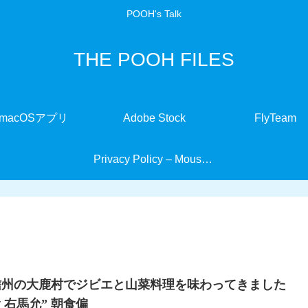
POOH's Talk
THE POOH FILES
macOSアプリ
Adobe Stock
FlyTeam
Privacy Policy – MouseMate
信州の大鹿村でジビエと山菜料理を味わってきました
旅舎 右馬允” 朝食偏