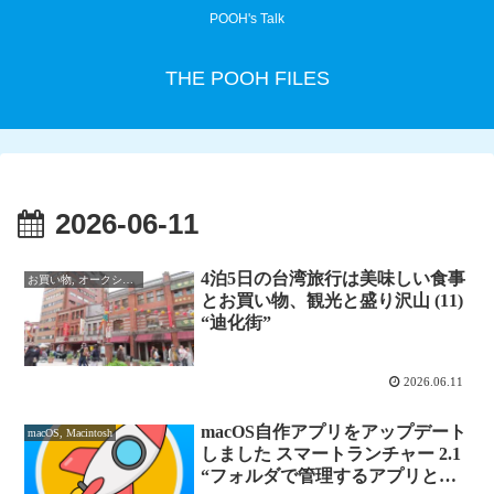
POOH's Talk
THE POOH FILES
2026-06-11
4泊5日の台湾旅行は美味しい食事
お買い物, オークション
とお買い物、観光と盛り沢山 (11)
“迪化街”
2026.06.11
macOS自作アプリをアップデート
macOS, Macintosh
しました スマートランチャー 2.1
“フォルダで管理するアプリと書