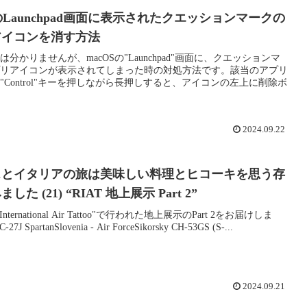
SのLaunchpad画面に表示されたクエッションマークの
アイコンを消す方法
分かりませんが、macOSの"Launchpad"画面に、クエッションマ
リアイコンが表示されてしまった時の対処方法です。該当のアプリ
"Control"キーを押しながら長押しすると、アイコンの左上に削除ボ
2024.09.22
スとイタリアの旅は美味しい料理とヒコーキを思う存
た (21) “RIAT 地上展示 Part 2”
al International Air Tattoo"で行われた地上展示のPart 2をお届けしま
27J SpartanSlovenia - Air ForceSikorsky CH-53GS (S-...
2024.09.21