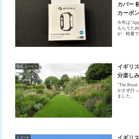
カバー 
カーボン風
今年は"Ap
もらうため
が、軽量で薄
イギリ
写真, ムービー
分楽しみまし
"The Roy
かさず行って
ました。 
イギリ
ヒコーキ