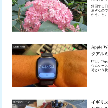
帰国する日
過ぎなので
かうことにしま
Apple 
Apple Watch
クアル
昨日、"App
ウムケース
荷という状
イギリ
我が家のイベント