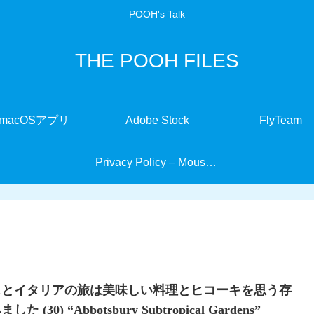
POOH's Talk
THE POOH FILES
macOSアプリ
Adobe Stock
FlyTeam
Privacy Policy – MouseMate
スとイタリアの旅は美味しい料理とヒコーキを思う存
 (30) “Abbotsbury Subtropical Gardens”