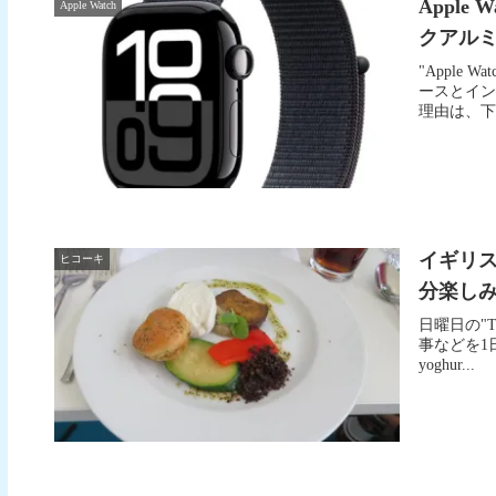
Apple 
Apple Watch
クアル
"Apple 
ースとイン
理由は、下
イギリ
ヒコーキ
分楽しみま
日曜日の"The 
事などを1日を
yoghur...