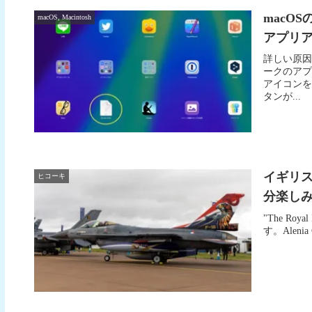
macO
macOS, Macintosh
アプリ
詳しい原因は
ークのアプ
アイコンを
タンが...
イギリ
ヒコーキ
分楽しみまし
"The Roy
す。Alenia C-