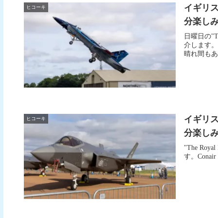
イギリ
ヒコーキ
分楽しみまし
日曜日の"The
介します。
晴れ間もあ
イギリ
ヒコーキ
分楽しみまし
"The Roy
す。Conair S-