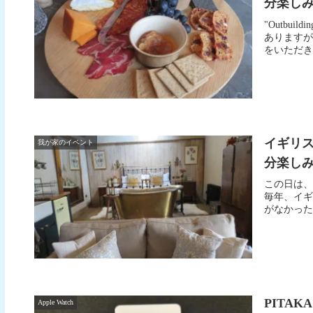
分楽しみまし
"Outbuil
ありますが
をいただ
イギリ
我が家のイベント
分楽しみました
この日は、"Ou
毎年、イギ
がなかった
PITAKA
Apple Watch