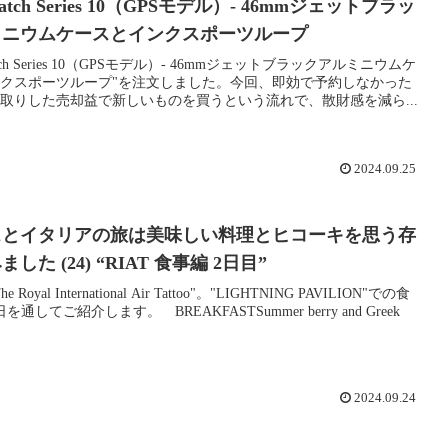
Watch Series 10（GPSモデル）- 46mmジェットブラッ
ミニウムケースとインクスポーツループ
Watch Series 10（GPSモデル）- 46mmジェットブラックアルミニウムケ
クスポーツループ"を注文しました。今回、即効で予約しなかった
取りした売却益で新しいものを買うという流れで、散財感を減ら...
2024.09.25
スとイタリアの旅は美味しい料理とヒコーキを思う存
した (24) “RIAT 食事編 2日目”
Royal International Air Tattoo"。"LIGHTNING PAVILION"での食
通してご紹介します。 BREAKFASTSummer berry and Greek
2024.09.24