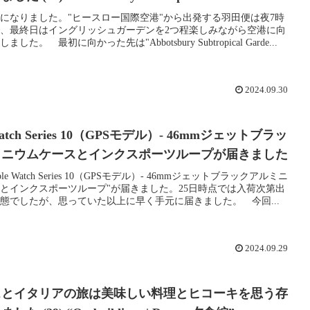
になりました。"ヒースロー国際空港"から出発する羽田便は夜7時
、最終日はイングリッシュガーデンを2つ程楽しみながら空港に向
した。 最初に向かった先は"Abbotsbury Subtropical Garde...
2024.09.30
Watch Series 10（GPSモデル）- 46mmジェットブラッ
ミニウムケースとインクスポーツループが届きました
le Watch Series 10（GPSモデル）- 46mmジェットブラックアルミニ
とインクスポーツループ"が届きました。25日時点では入荷次第出
態でしたが、思っていた以上に早く手元に届きました。 今回...
2024.09.29
スとイタリアの旅は美味しい料理とヒコーキを思う存