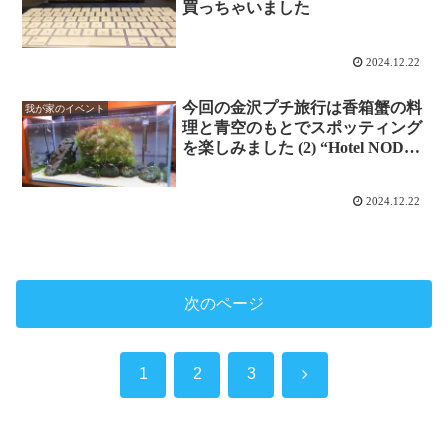
買っちゃいました
2024.12.22
今回の金沢プチ旅行は香箱蟹の料
我が家のイベント
理と青空のもとでスポッティング
を楽しみました (2) “Hotel NODE
Saigawa”
2024.12.22
次のページ
次
1
2
3
へ