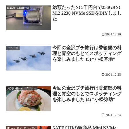
総額たったの 5千円台で256GBの
macOS, Macintosh
M.2 2230 NVMe SSDをDIYしまし
た
2024.12.26
今回の金沢プチ旅行は香箱蟹の料
ヒコーキ
理と青空のもとでスポッティング
を楽しみました (5) “小松基地”
2024.12.25
今回の金沢プチ旅行は香箱蟹の料
お買い物, オークション
理と青空のもとでスポッティング
を楽しみました (4) “小松弥助”
2024.12.24
SATECHIの新商品 Mini NVMe
iPhone, iPad, Vision Pro