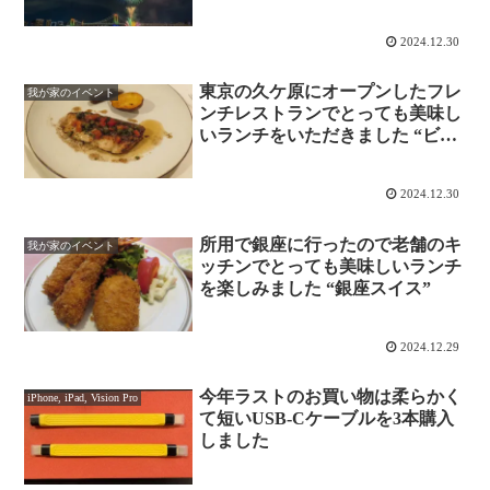
2024.12.30
東京の久ケ原にオープンしたフレ
我が家のイベント
ンチレストランでとっても美味し
いランチをいただきました “ビス
トロ・アリューシャン
KUGAHARA”
2024.12.30
所用で銀座に行ったので老舗のキ
我が家のイベント
ッチンでとっても美味しいランチ
を楽しみました “銀座スイス”
2024.12.29
今年ラストのお買い物は柔らかく
iPhone, iPad, Vision Pro
て短いUSB-Cケーブルを3本購入
しました