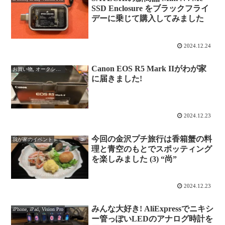
SSD Enclosure をブラックフライ
デーに乗じて購入してみました
2024.12.24
Canon EOS R5 Mark IIがわが家
お買い物, オークション
に届きました!
2024.12.23
今回の金沢プチ旅行は香箱蟹の料
我が家のイベント
理と青空のもとでスポッティング
を楽しみました (3) “尚”
2024.12.23
みんな大好き! AliExpressでニキシ
iPhone, iPad, Vision Pro
ー管っぽいLEDのアナログ時計を