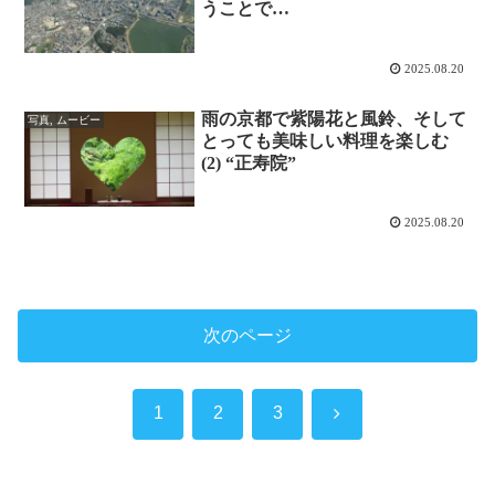
うことで…
2025.08.20
雨の京都で紫陽花と風鈴、そして
写真, ムービー
とっても美味しい料理を楽しむ
(2) “正寿院”
2025.08.20
次のページ
次
1
2
3
へ