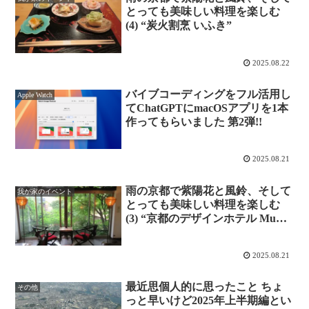
とっても美味しい料理を楽しむ
(4) “炭火割烹 いふき”
2025.08.22
バイブコーディングをフル活用し
Apple Watch
てChatGPTにmacOSアプリを1本
作ってもらいました 第2弾!!
2025.08.21
雨の京都で紫陽花と風鈴、そして
我が家のイベント
とっても美味しい料理を楽しむ
(3) “京都のデザインホテル Mume
-祇園・新門前通”
2025.08.21
最近思個人的に思ったこと ちょ
その他
っと早いけど2025年上半期編とい