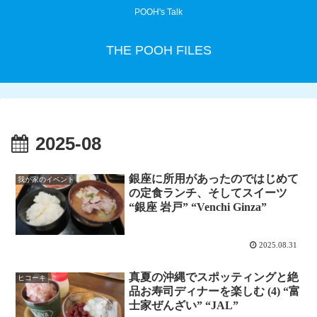
POOH's Talk
THE POOH FILES
2025-08
銀座に所用があったのではじめて
我が家のイベント
の定食ランチ、そしてスイーツ
“銀座 岩戸” “Venchi Ginza”
2025.08.31
真夏の沖縄でスポッティングと絶
ヒコーキ
品お寿司ディナーを楽しむ (4) “富
士家ぜんざい” “JAL”