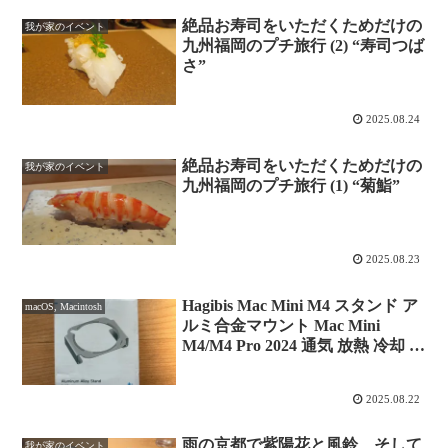
絶品お寿司をいただくためだけの
我が家のイベント
九州福岡のプチ旅行 (2) “寿司つば
さ”
2025.08.24
絶品お寿司をいただくためだけの
我が家のイベント
九州福岡のプチ旅行 (1) “菊鮨”
2025.08.23
Hagibis Mac Mini M4 スタンド ア
macOS, Macintosh
ルミ合金マウント Mac Mini
M4/M4 Pro 2024 通気 放熱 冷却 デ
スクトップホルダー アクセサリ
ー
2025.08.22
雨の京都で紫陽花と風鈴、そして
我が家のイベント