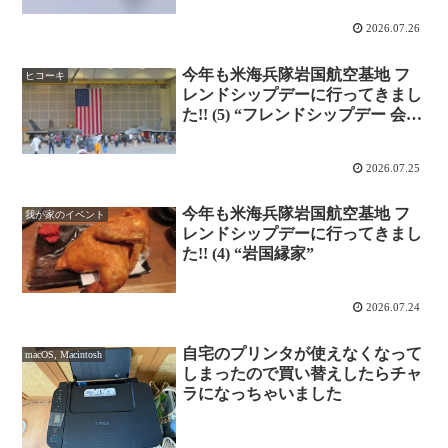
2026.07.26
今年も米海兵隊岩国航空基地 フ
ヒコーキ
レンドシップデーに行ってきまし
た!! (5) “フレンドシップデー 会場
の様子など”
2026.07.25
今年も米海兵隊岩国航空基地 フ
我が家のイベント
レンドシップデーに行ってきまし
た!! (4) “岩国縁家”
2026.07.24
自宅のプリンタが使えなくなって
macOS, Macintosh
しまったので買い替えしたらチャ
ラになっちゃいました