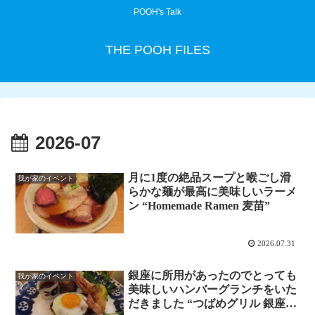
POOH's Talk
THE POOH FILES
2026-07
月に1度の絶品スープと喉ごし滑
我が家のイベント
らかな麺が最高に美味しいラーメ
ン “Homemade Ramen 麦苗”
2026.07.31
銀座に所用があったのでとっても
我が家のイベント
美味しいハンバーグランチをいた
だきました “つばめグリル 銀座本