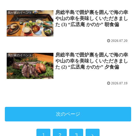
房総半島で囲炉裏を囲んで海の幸
我が家のイベント
や山の幸を美味しくいただきまし
た (3) “広丞庵 かのか” 朝食偏
2026.07.20
房総半島で囲炉裏を囲んで海の幸
我が家のイベント
や山の幸を美味しくいただきまし
た (2) “広丞庵 かのか” 夕食偏
2026.07.19
次のページ
次
1
2
3