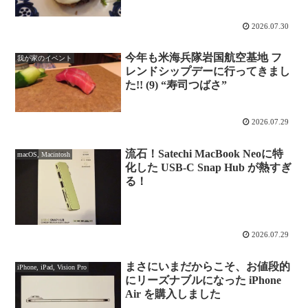
店”
2026.07.30
今年も米海兵隊岩国航空基地 フ
我が家のイベント
レンドシップデーに行ってきまし
た!! (9) “寿司つばさ”
2026.07.29
流石！Satechi MacBook Neoに特
macOS, Macintosh
化した USB-C Snap Hub が熱すぎ
る！
2026.07.29
まさにいまだからこそ、お値段的
iPhone, iPad, Vision Pro
にリーズナブルになった iPhone
Air を購入しました