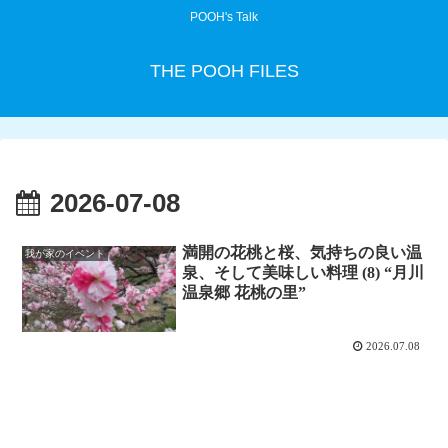
POOH's Talk
THE POOH FILES
2026-07-08
満開の花桃と桜、気持ちの良い温
我が家のイベント
泉、そして美味しい料理 (8) “月川
温泉郷 花桃の里”
2026.07.08