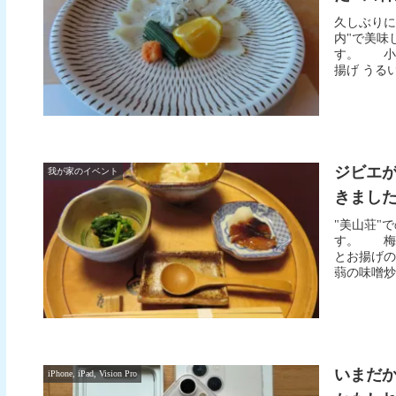
久しぶりに
内"で美
す。 小
揚げ うるい
ジビエ
我が家のイベント
きました 
"美山荘"
す。 梅
とお揚げ
蒻の味噌炒
いまだから
iPhone, iPad, Vision Pro