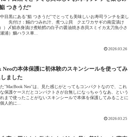
“鮨 つきうだ”
中目黒にある"鮨 つきうだ"でとっても美味しいお寿司ランチを楽し
。 先付け：鰯のつみれ汁、煮つぶ貝 クエワカサギの南蛮漬け
U））〆鯖赤身漬け煮蛤鱈の白子の醤油焼き赤貝スミイカ太刀魚小さ
瀬浦）鰤ハラス車...
2026.03.26
ook Neoの本体保護に初体験のスキンシールを使ってみ
にしました
た"MacBook Neo"は、見た感じがとってもコンパクトなので、これ
な保護ケースだとコンパクトさが台無しになっちゃうなあ、という
れまで使ったことがないスキンシールで本体を保護してみることに
人的に...
2026.03.25