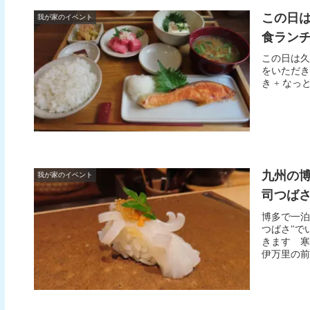
この日
我が家のイベント
食ランチ
この日は久
をいただき
き + な
九州の博
我が家のイベント
司つばさ
博多で一泊
つばさ"
きます 寒
伊万里の前