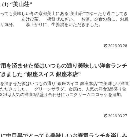
(1) “美山荘”
っても美味しい冬の京都美山にある"美山荘"でゆったり過ごしてき
 あけび茶。 杤餅ぜんざい。 お薄。夕食の前に、お風
たり気分。 湯上がりに、生姜湯をいただきました。
2026.03.28
所用を済ませた後はいつもの通り美味しい洋食ランチ
きました “銀座スイス 銀座本店”
を済ませた後はいつもの通り"銀座スイス 銀座本店"で美味しい洋食
ただきました。 グリーンサラダ。女房は、人気の洋食3品盛り合
OOHは人気の洋食3品盛り合わせにカニクリームコロッケを追加。
2026.03.27
りに中目黒でとっても美味しいお寿司ランチを楽しみ