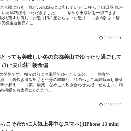
東京駅に行き、丸ビルの35階に出店している"臼杵ふぐ 山田屋 丸の
味しい河豚料理をいただきました。 窓から東京駅を一望できま
吸物蕪すり流し お造り臼杵産とらふぐお造り 揚げ物 ふぐ唐
天婦羅白板昆布...
2026.03.31
がとっても美味しい冬の京都美山でゆったり過ごして
(3) “美山荘” 朝食偏
での翌朝です。朝食の前にお風呂でゆったり気分。 朝食で
湯 土鍋炊き御飯里芋と牛蒡の味噌汁 鯖のへしこ車麩蕪蒸し畑菜
の辛子和え 白菜、湯葉、なめこの炊き合わせ大根、ぜんまい、蒟
め杤餅をお土産にいただき...
2026.03.30
こそ密かに人気上昇中なスマホはiPhone 13 mini