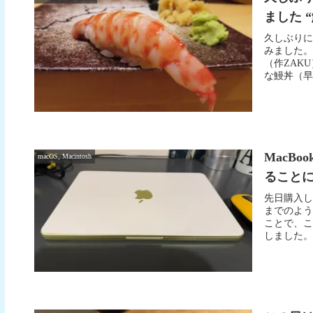
ました 
久しぶりに
みました
（作ZAK
な鰻丼（早
MacB
macOS, Macintosh
ること
先日購入し
までのよう
ことで、こ
しました。個