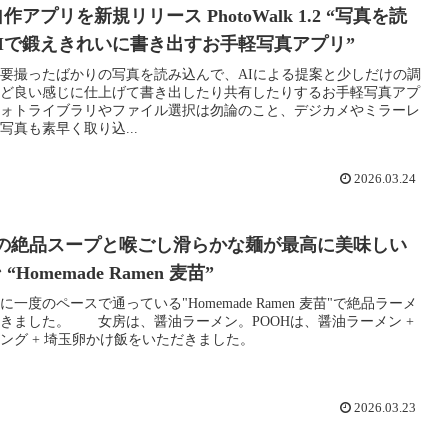
自作アプリを新規リリース PhotoWalk 1.2 “写真を読
Iで鍛えきれいに書き出すお手軽写真アプリ”
要撮ったばかりの写真を読み込んで、AIによる提案と少しだけの調
ど良い感じに仕上げて書き出したり共有したりするお手軽写真アプ
ォトライブラリやファイル選択は勿論のこと、デジカメやミラーレ
写真も素早く取り込...
2026.03.24
度の絶品スープと喉ごし滑らかな麺が最高に美味しい
“Homemade Ramen 麦苗”
一度のペースで通っている"Homemade Ramen 麦苗"で絶品ラーメ
きました。 女房は、醤油ラーメン。POOHは、醤油ラーメン +
ング + 埼玉卵かけ飯をいただきました。
2026.03.23