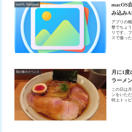
macOS
macOS, Macintosh
み込みA
アプリの概
整でちょう
リです。フ
スで撮った
月に1
我が家のイベント
ラーメン 
この日は月に
ンをいただ
特上トッピ