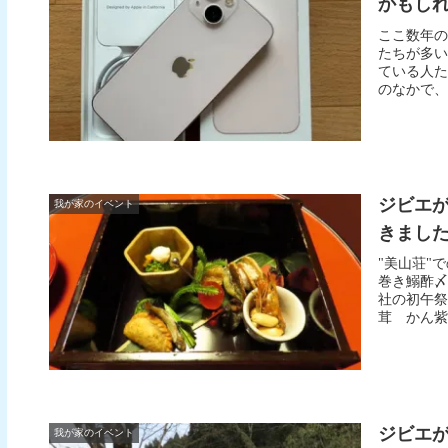
かもしれ
ここ数年の
たちが多い
ている人た
のなかで、"iP
ジビエ
我が家のイベント
きました 
"美山荘"
巻き鰯酢
社の初午祭
茸 かん紫
ジビエ
我が家のイベント