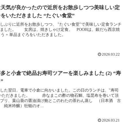
は天気が良かったので近所をお散歩しつつ美味しい定
をいただきました “たぐい食堂”
しぶりに近所をお散歩しつつ、 "たぐい食堂"で美味しい定食ランチ
ました。 女房は、焼きしゃけ定食、 POOHは、銀だら西京焼
っとう + 単品まぐろをいただきました。
2026.03.22
多と小倉で絶品お寿司ツアーを楽しみました (2) “寿
”
した翌日、電車で小倉に向かいました。この日のランチは、"寿司
でいただきました。 赤なまこの酢の物石鯛、塩昆布を巻いて頂
ブリ、葉山葵の醤油漬け鮑とこのわたの茶わん蒸し （日本酒 古
 純米吟醸）牡蛎のオ...
2026.03.21