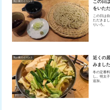
この日
我が家のイベント
をいただ
この日は自
ただきま
りいろ。
近くの
我が家のイベント
みました
冬の定番料
し。明太子
追加。