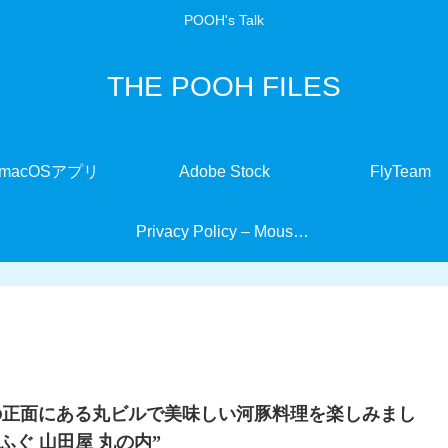
POOH's Talk
THE POOH FILES
macOSアプリ
Adobe Stock
FlyTeam
Privacy Policy – MouseMate
の正面にある丸ビルで美味しい河豚料理を楽しみまし
杵ふぐ 山田屋 丸の内”