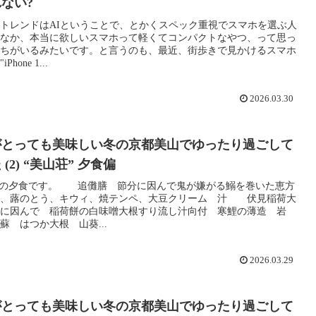
ない?
トレンドはAIということで、とかくスペック重視でスマホを選ぶ人
なか、本当に欲しいスマホって軽くてコンパクトなやつ、って思っ
ちがいるみたいです。と言うのも、最近、街歩きで見かけるスマホ
hone 1...
2026.03.30
がとっても美味しい冬の京都美山でゆったり過ごして
(2) “美山荘” 夕食偏
での夕食です。 追儺膳 節分に因んで鬼が嫌がる鰯を巻いた恵方
〆、蕗のとう、キウィ、焼テンペ、大豆クリーム 汁 伏見稲荷大
に因んで 稲荷餅の白味噌大根すり流し汁向付 寒鯉の薄造 岩
蘇 はつか大根 山葵...
2026.03.29
がとっても美味しい冬の京都美山でゆったり過ごして