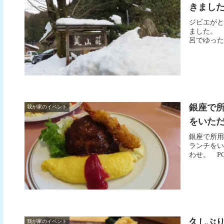
きました 
ジビエがと
ました。
呂でゆっ
銀座で
我が家のイベント
をいただ
銀座で所用
ランチをい
わせ。 P
久しぶ
我が家のイベント