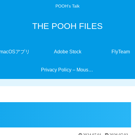
POOH's Talk
THE POOH FILES
macOSアプリ
Adobe Stock
FlyTeam
Privacy Policy – MouseMate
2024.07.01
2026.07.03