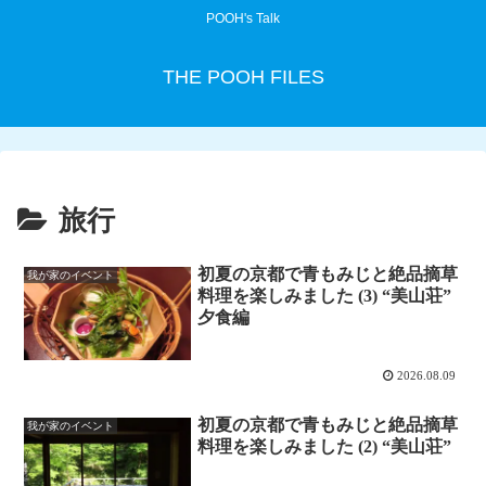
POOH's Talk
THE POOH FILES
旅行
初夏の京都で青もみじと絶品摘草
我が家のイベント
料理を楽しみました (3) “美山荘”
夕食編
2026.08.09
初夏の京都で青もみじと絶品摘草
我が家のイベント
料理を楽しみました (2) “美山荘”