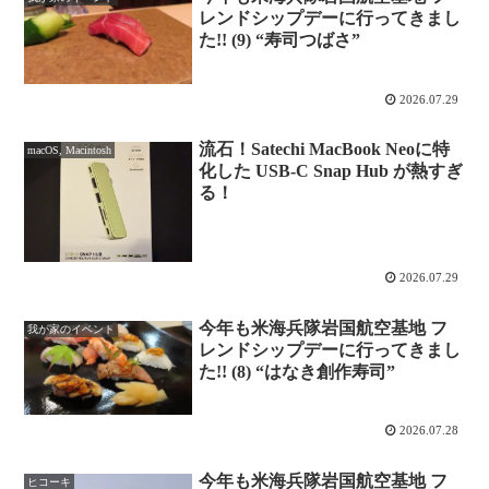
レンドシップデーに行ってきまし
た!! (9) “寿司つばさ”
2026.07.29
流石！Satechi MacBook Neoに特
macOS, Macintosh
化した USB-C Snap Hub が熱すぎ
る！
2026.07.29
今年も米海兵隊岩国航空基地 フ
我が家のイベント
レンドシップデーに行ってきまし
た!! (8) “はなき創作寿司”
2026.07.28
今年も米海兵隊岩国航空基地 フ
ヒコーキ