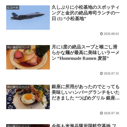
久しぶりに小松基地のスポッティ
ヒコーキ
ングと金沢の絶品寿司ランチの一
日 (1) “小松基地”
2026.08.01
月に1度の絶品スープと喉ごし滑
我が家のイベント
らかな麺が最高に美味しいラーメ
ン “Homemade Ramen 麦苗”
2026.07.31
銀座に所用があったのでとっても
我が家のイベント
美味しいハンバーグランチをいた
だきました “つばめグリル 銀座本
店”
2026.07.30
今年も米海兵隊岩国航空基地 フ
我が家のイベント