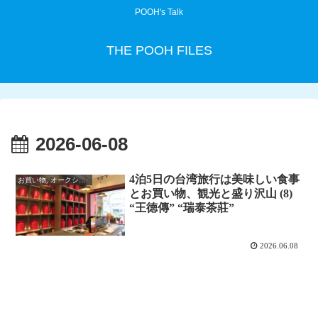
POOH's Talk
THE POOH FILES
2026-06-08
4泊5日の台湾旅行は美味しい食事
お買い物, オークション
とお買い物、観光と盛り沢山 (8)
“王徳傳” “瑞泰茶莊”
2026.06.08