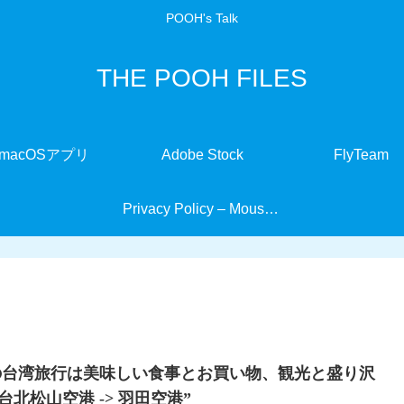
POOH's Talk
THE POOH FILES
macOSアプリ
Adobe Stock
FlyTeam
Privacy Policy – MouseMate
の台湾旅行は美味しい食事とお買い物、観光と盛り沢
) “台北松山空港 -> 羽田空港”