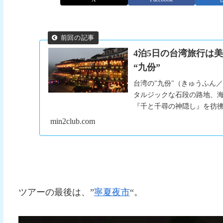
4泊5日の台湾旅行は美
“九份”
台湾の"九份"（きゅうふん
タルジックな石段の路地、
『千と千尋の神隠し』を彷彿
min2club.com
ツアーの最後は、”
寧夏夜市
“。