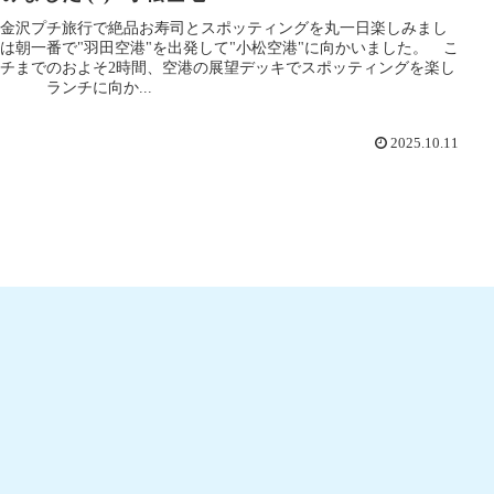
金沢プチ旅行で絶品お寿司とスポッティングを丸一日楽しみまし
は朝一番で"羽田空港"を出発して"小松空港"に向かいました。 こ
チまでのおよそ2時間、空港の展望デッキでスポッティングを楽し
 ランチに向か...
2025.10.11