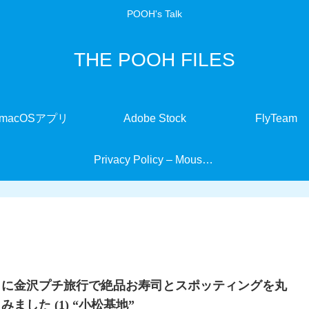
POOH's Talk
THE POOH FILES
macOSアプリ
Adobe Stock
FlyTeam
Privacy Policy – MouseMate
りに金沢プチ旅行で絶品お寿司とスポッティングを丸
ました (1) “小松基地”