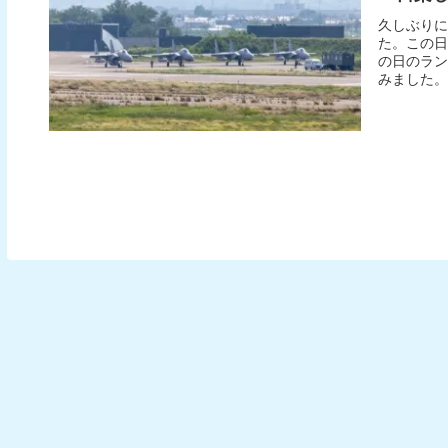
久しぶりに
た。この日
の日のラン
みました。