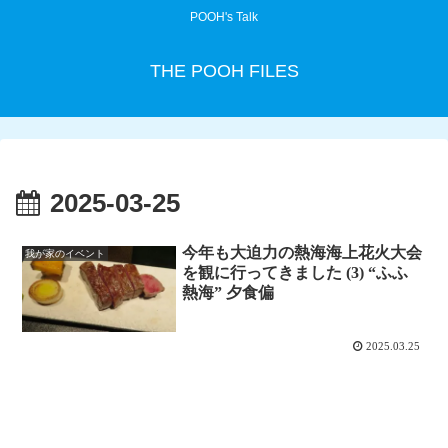
POOH's Talk
THE POOH FILES
2025-03-25
今年も大迫力の熱海海上花火大会
我が家のイベント
を観に行ってきました (3) “ふふ
熱海” 夕食偏
2025.03.25