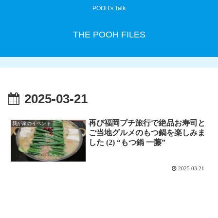
POOH's Talk
THE POOH FILES
2025-03-21
再び福岡プチ旅行で絶品お寿司と
我が家のイベント
ご当地グルメのもつ鍋を楽しみま
した (2) “もつ鍋 一藤”
2025.03.21