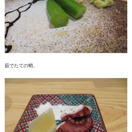
茹でたての蛸。