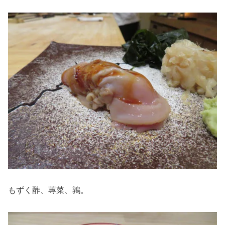
もずく酢、蓴菜、鶉。