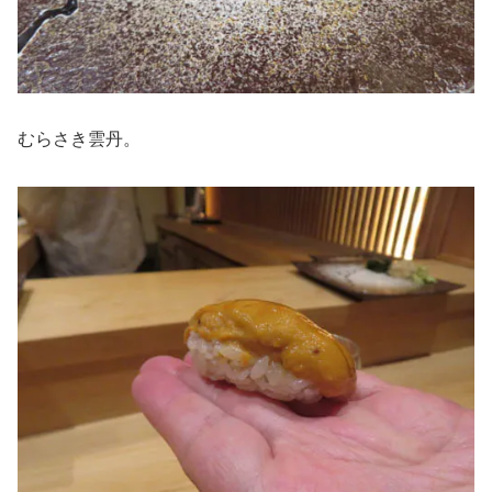
むらさき雲丹。