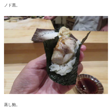
ノド黒。
蒸し鮑。