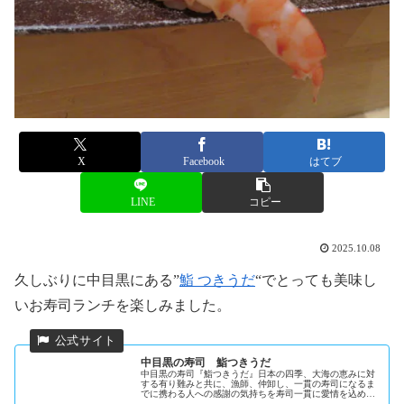
X
Facebook
はてブ
LINE
コピー
2025.10.08
久しぶりに中目黒にある”
鮨 つきうだ
“でとっても美味し
いお寿司ランチを楽しみました。
中目黒の寿司 鮨つきうだ
中目黒の寿司『鮨つきうだ』日本の四季、大海の恵みに対
する有り難みと共に、漁師、仲卸し、一貫の寿司になるま
でに携わる人への感謝の気持ちを寿司一貫に愛情を込め、
お客様の笑顔を求め握ります。個室もございますのでご利