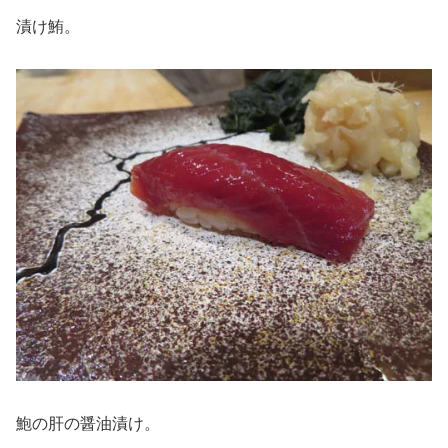
漬け鮪。
鮑の肝の醤油漬け。