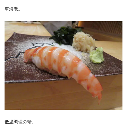
車海老。
低温調理の蛤。