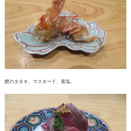
鰹のタタキ、マスタード、葱塩。