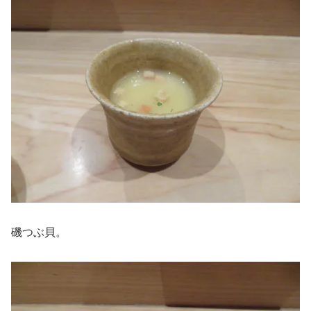
磯つぶ貝。