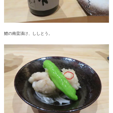
鱧の南蛮漬け、ししとう。