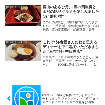
今回は、"Canon (キャノン) ミラーレス一
眼カメラ EOS R7" ...
富山のあさひ舟川 春の四重奏と
我が家のイベント
金沢の絶品グルメを楽しみました
(3) “蕎味 櫂”
この日の夕食は、"蕎味 櫂"でいただきま
した。 (手取川 春純米)蕎麦がき 白味
噌餡 蕗の薹素揚げ 胡麻豆腐 雲丹
うすい豆お造りあいなめ鯨 行者ニンニ
ク (黒龍 純米吟醸 さかほまれ)お椀
蛤 能登の磯海苔 かたくり 八寸ホタ
これぞ! 洋食屋さんだねと思える
我が家のイベント
ルイカの沖漬け...
ディナーを中目黒でいただきまし
た “麻布笄軒 中目黒店”
中目黒で、これぞ洋食屋さんと思える"麻
布笄軒 中目黒店"でディナーを楽しみまし
た。 POOHは洋食プレート、 女房
はとろとろ玉子のオムリバーグをいただ
きました。 デザートは、チーズケーキ
と中目黒限定プリン。
iPadOS iPad向け自作アプリをアップデ
ートしました フォトスタンド 4.0 “フォト
スタンドに生活に役立つ情報をお洒落に