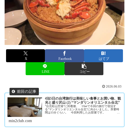
X
Facebook
はてブ
LINE
コピー
2026.06.03
4泊5日の台湾旅行は美味しい食事とお買い物、観
光と盛り沢山 (2) “マンダリンオリエンタル台北”
”台北松山空港”に到着後、 Uberで今回の旅行で宿泊す
る"マンダリンオリエンタル台北"に向かいました。所要時
間は15分ぐらい。 今回利用したお部屋です。
トイレはウォシュレット付き。
min2club.com