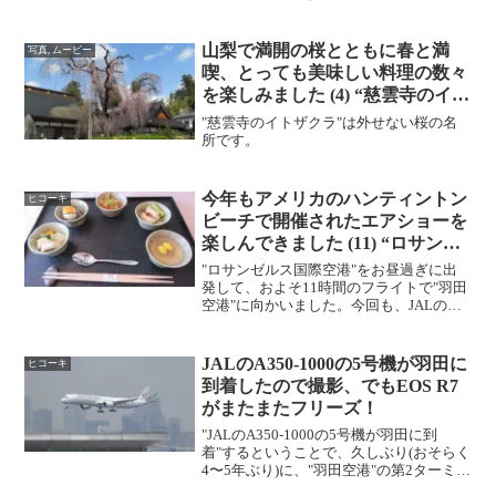
とビールをいただきました。 こちらが
今回宿泊したお部屋です。
山梨で満開の桜とともに春と満
写真, ムービー
喫、とっても美味しい料理の数々
を楽しみました (4) “慈雲寺のイト
ザクラ”
"慈雲寺のイトザクラ"は外せない桜の名
所です。
今年もアメリカのハンティントン
ヒコーキ
ビーチで開催されたエアショーを
楽しんできました (11) “ロサンゼ
ルス -> 東京 羽田”
"ロサンゼルス国際空港"をお昼過ぎに出
発して、およそ11時間のフライトで"羽田
空港"に向かいました。今回も、JALのフ
ァーストクラスを利用しまし
た。 和 食 小皿 五彩蟹のみ
ぞれ和え キャビア添え、海老の南蛮漬け
JALのA350-1000の5号機が羽田に
ヒコーキ
玉葱 人参 イタ...
到着したので撮影、でもEOS R7
がまたまたフリーズ！
"JALのA350-1000の5号機が羽田に到
着"するということで、久しぶり(おそらく
4〜5年ぶり)に、"羽田空港"の第2ターミナ
ルの展望デッキに行ってきました。