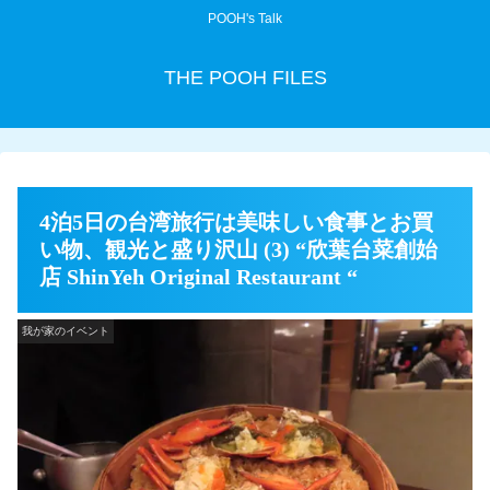
POOH's Talk
THE POOH FILES
4泊5日の台湾旅行は美味しい食事とお買
い物、観光と盛り沢山 (3) “欣葉台菜創始
店 ShinYeh Original Restaurant “
我が家のイベント