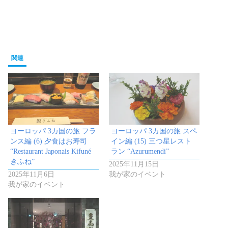
関連
ヨーロッパ 3カ国の旅 フラ
ヨーロッパ 3カ国の旅 スペ
ンス編 (6) 夕食はお寿司
イン編 (15) 三つ星レスト
“Restaurant Japonais Kifuné
ラン “Azurumendi”
きふね”
2025年11月15日
2025年11月6日
我が家のイベント
我が家のイベント