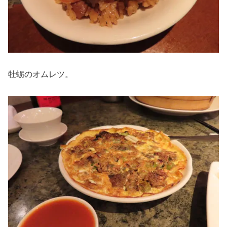
牡蛎のオムレツ。