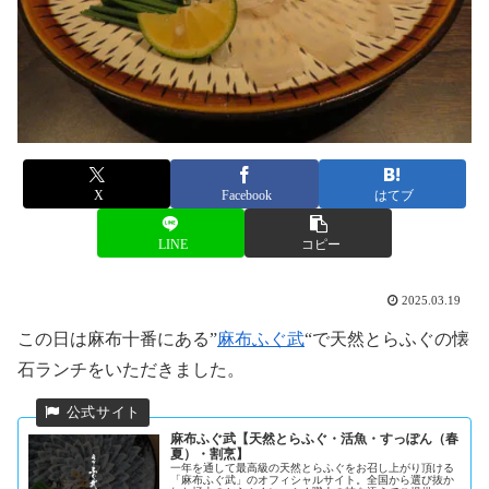
X
Facebook
はてブ
LINE
コピー
2025.03.19
この日は麻布十番にある”
麻布ふぐ武
“で天然とらふぐの懐
石ランチをいただきました。
麻布ふぐ武【天然とらふぐ・活魚・すっぽん（春
夏）・割烹】
一年を通して最高級の天然とらふぐをお召し上がり頂ける
「麻布ふぐ武」のオフィシャルサイト。全国から選び抜か