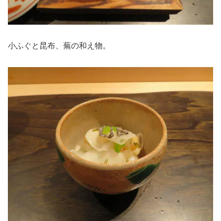
小ふぐと昆布、蕪の和え物。