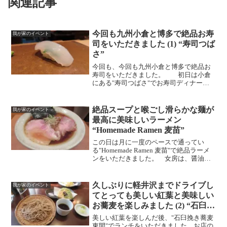
関連記事
今回も九州小倉と博多で絶品お寿
我が家のイベント
司をいただきました (1) “寿司つば
さ”
今回も、今回も九州小倉と博多で絶品お
寿司をいただきました。 初日は小倉
にある"寿司つばさ"でお寿司ディナーを
楽しみました。 春子鯛のおろしポン
酢ホタルイカと蕗の薹のてこね寿司（大
将からのおすそわけシャンパン）（山の
絶品スープと喉ごし滑らかな麺が
我が家のイベント
寿 福岡県久留米市 山...
最高に美味しいラーメン
“Homemade Ramen 麦苗”
この日は月に一度のペースで通ってい
る"Homemade Ramen 麦苗"で絶品ラーメ
ンをいただきました。 女房は、醤油ラ
ーメン、おまけの煮玉子付き。 POOH
は、醤油ラーメン + 特上トッピング + 実
家の魚飯をいただきました。 シュウマ...
久しぶりに軽井沢までドライブし
我が家のイベント
てとっても美しい紅葉と美味しい
お蕎麦を楽しみました (2) “石臼挽
き蕎麦 東間”
美しい紅葉を楽しんだ後、"石臼挽き蕎麦
東間"でランチをいただきました。お店の