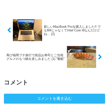
行展示の様子です。 Team Fastrax チー
ム・ファストラックスKC-130J QD-8074
岩国基地。 JMS...
新しいMacBook Proを購入しました!! で
もM4じゃなくてIntel Core i9なんだけど
ね… (2)
再び福岡プチ旅行で絶品お寿司とご当地
グルメのもつ鍋を楽しみました (1) “菊鮨”
コメント
コメントを書き込む