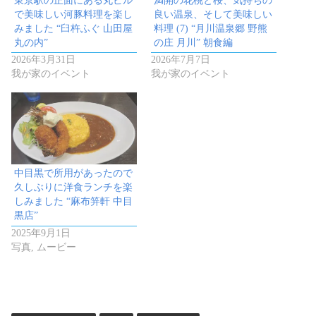
東京駅の正面にある丸ビル
満開の花桃と桜、気持ちの
で美味しい河豚料理を楽し
良い温泉、そして美味しい
みました “臼杵ふぐ 山田屋
料理 (7) “月川温泉郷 野熊
丸の内”
の庄 月川” 朝食編
2026年3月31日
2026年7月7日
我が家のイベント
我が家のイベント
中目黒で所用があったので
久しぶりに洋食ランチを楽
しみました “麻布笄軒 中目
黒店”
2025年9月1日
写真, ムービー