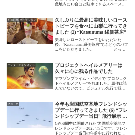
敷地内に10台ほど駐車できるスペースは
ありますが、開店後、30分ぐらいで満車
になってしまいました。ちなみに、ラン
チは予約が取れないそうです。 お
久しぶりに最高に美味しいロース
お買い物, オークション
通しはキャベツ...
トビーフを食べに山梨に行ってき
ました (2) “Katsunuma 縁側茶房”
美味しいローストビーフをいただいた
後、"Katsunuma 縁側茶房"でぶどうのパフ
ェをいただきました。 とって
も安くて美味しそうだったので、買って
帰りました。 高速にのる前
に、"Nelk"に寄って、こちらのとっても
プロジェクトヘイルメアリーは
エンターテインメント
美味しいパウン...
久々に心に残る作品でした
アマゾンプライム・ビデオで"プロジェク
トヘイルメアリー"を観ました。原作は読
んでいないので、ビジュアル先行で観た
わけですが、とっても素晴らしい作品で
した。作品の感想は別のレビュー記事を
読んでもらった方がよほどためになると
今年も岩国航空基地フレンドシッ
ヒコーキ
思いますので、このT...
プデーに行ってきました (6) “フレ
ンドシップデー当日” 飛行展示 午
前
GW期間中に開催された"岩国航空基地フ
レンドシップデー2025"当日です。フレン
ドシップデー当日の午前中に行われた飛