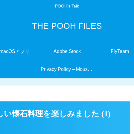
POOH's Talk
THE POOH FILES
macOSアプリ
Adobe Stock
FlyTeam
Privacy Policy – MouseMate
い懐石料理を楽しみました (1)