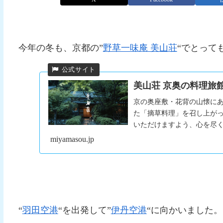
今年の冬も、京都の”
野草一味庵 美山荘
“でとって
美山荘 京奥の料理旅
京の奥座敷・花背の山懐に
た「摘草料理」を召し上が
いただけますよう、心を尽
miyamasou.jp
“
羽田空港
“を出発して”
伊丹空港
“に向かいました。