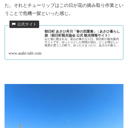
た。それとチューリップはこの日が花の摘み取り作業とい
うことで危機一髪といった感じ。
朝日町 あさひ舟川「春の四重奏」 | あさひ暮らし
旅〈朝日町観光協会 公式 観光情報サイト〉
山と海に囲まれる、富山の東の入り口、朝日町の観光案内
サイトです。ゆっくりとした時間が流れ、どこか懐かしい
風景が漂うこの町で、ゆったりまったり、あさひの暮らし
にふれる旅を。
www.asahi-tabi.com