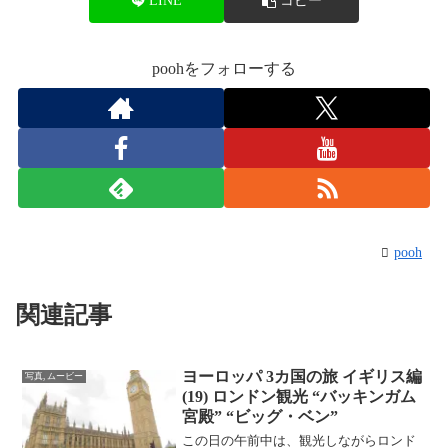
LINE
コピー
poohをフォローする
pooh
関連記事
ヨーロッパ 3カ国の旅 イギリス編
写真, ムービー
(19) ロンドン観光 “バッキンガム
宮殿” “ビッグ・ベン”
この日の午前中は、観光しながらロンド