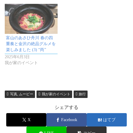
富山のあさひ舟川 春の四
重奏と金沢の絶品グルメを
楽しみました (3) “尚”
2025年6月3日
我が家のイベント
写真, ムービー
我が家のイベント
旅行
シェアする
X
Facebook
はてブ