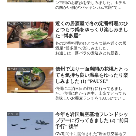
ン市街のお散歩を楽しみました。ホテル
の向かい側が"バッキンガム宮殿"で
す。 "ビッグ・ベ
ン"。 "衛兵交代"。この日は
音楽隊なしで15時に行われました。日に
近くの居酒屋で冬の定番料理のひ
我が家のイベント
よって時間や舞台などが異なる...
とつもつ鍋をゆっくり楽しみまし
た “博多屋”
冬の定番料理のひとつもつ鍋を近くの居
酒屋 "博多屋"で楽しみました。
お通しは、豚バラの煮込みとお新香。
もつ鍋セット 山芋と豆腐を追加。明太
子。冷やしトマト。おじやを追加。
信州で辺り一面満開の花桃ととっ
我が家のイベント
ても気持ち良い温泉をゆったり楽
しみました (1) “PAUSE”
信州に二泊三日の旅行に行ってきまし
た。信州に向かう途中、山梨でとっても
美味しいお蕎麦ランチを"PAUSE"でいた
だきました。お店の前に咲いている山桜
は満開。 前菜 3品。岩手大船渡
の平目、自家製藤桜ポークのロースハ
今年も岩国航空基地フレンドシッ
ヒコーキ
ム、新めかぶのタタキ...
プデーに行ってきました (2) “前日
予行” 後半
GW期間中に開催された"岩国航空基地フ