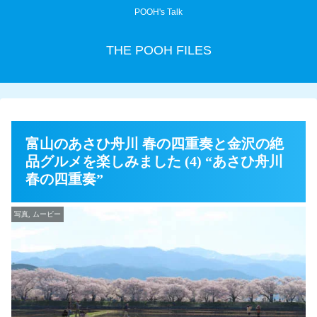
POOH's Talk
THE POOH FILES
富山のあさひ舟川 春の四重奏と金沢の絶
品グルメを楽しみました (4) “あさひ舟川
春の四重奏”
写真, ムービー