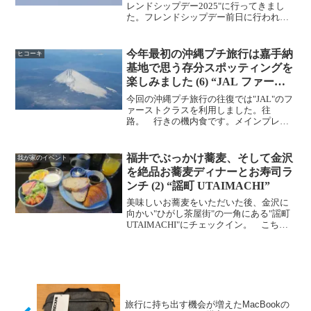
レンドシップデー2025"に行ってきまし
た。フレンドシップデー前日に行われた
予行の様子をダイジェストでご紹介しま
す。 Team Fastrax チーム・ファストラッ
クス JMSDF Ceremonial...
今年最初の沖縄プチ旅行は嘉手納
ヒコーキ
基地で思う存分スポッティングを
楽しみました (6) “JAL ファース
トクラス”
今回の沖縄プチ旅行の往復では"JAL"のフ
ァーストクラスを利用しました。往
路。 行きの機内食です。メインプレー
ト・パンプディング イチゴのソースほ
うれん草とポロネギソテーアペタイザ
ー・ポーチドエッグオランデイズソー
福井でぶっかけ蕎麦、そして金沢
我が家のイベント
ス スピナッチサラダ・ケー...
を絶品お蕎麦ディナーとお寿司ラ
ンチ (2) “謡町 UTAIMACHI”
美味しいお蕎麦をいただいた後、金沢に
向かい"ひがし茶屋街"の一角にある"謡町
UTAIMACHI"にチェックイン。 こちら
が今回宿泊したお部屋です。 洗濯機が
あります。 翌朝は朝食付きです。
旅行に持ち出す機会が増えたMacBookの