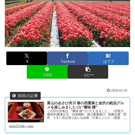
X
Facebook
はてブ
LINE
コピー
2026.05.29
富山のあさひ舟川 春の四重奏と金沢の絶品グル
メを楽しみました (3) “蕎味 櫂”
この日の夕食は、"蕎味 櫂"でいただきました。 (手取川
春純米)蕎麦がき 白味噌餡 蕗の薹素揚げ 胡麻豆腐 雲
丹 うすい豆お造りあいなめ鯨 行者ニンニク (黒龍 純
米吟醸 さかほまれ)お椀蛤 能登の磯海苔 かたくり
八...
min2club.com