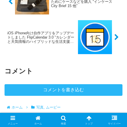
ためにケースなどを購入 “インケース
City Brief 15 他”
iOS iPhone向け自作アプリをアップデー
トしました FlipCalendar 3.0 “カレンダー
と天気情報のハイブリッドな生活支援ア
プリ”
コメント
コメントを書き込む
ホーム
写真, ムービー
メニュー
ホーム
検索
トップ
サイドバー