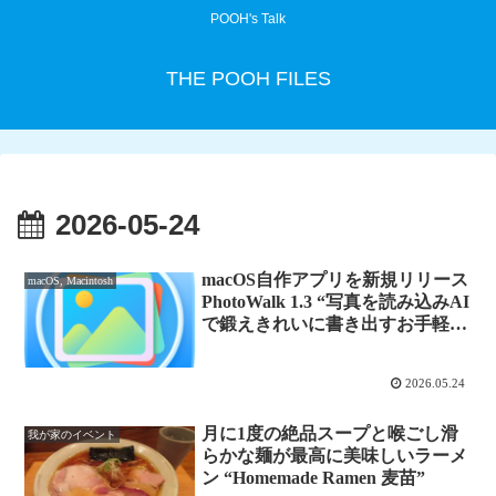
POOH's Talk
THE POOH FILES
2026-05-24
macOS自作アプリを新規リリース
macOS, Macintosh
PhotoWalk 1.3 “写真を読み込みAI
で鍛えきれいに書き出すお手軽写
真アプリ”
2026.05.24
月に1度の絶品スープと喉ごし滑
我が家のイベント
らかな麺が最高に美味しいラーメ
ン “Homemade Ramen 麦苗”