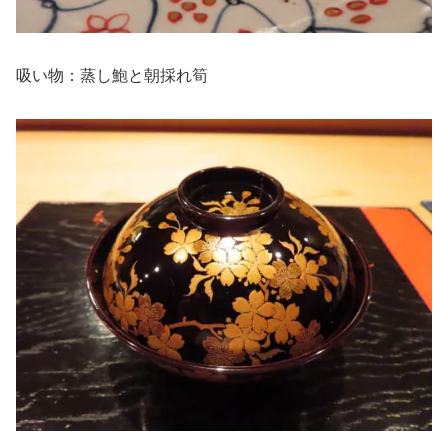
吸い物：蒸し鮑と朝採れ筍