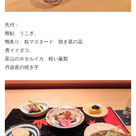
先付：
稚鮎 うこぎ、
鴨炙り 粒マスタード 焼き菜の花
煮イイダコ、
富山のホタルイカ 軽い薫製
丹波産の焼き芋