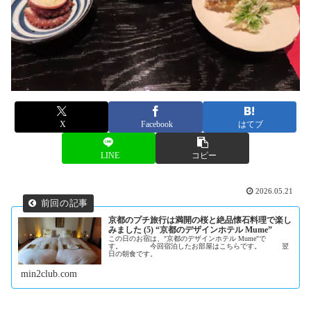
X
Facebook
はてブ
LINE
コピー
2026.05.21
京都のプチ旅行は満開の桜と絶品懐石料理で楽し
みました (5) “京都のデザインホテル Mume”
この日のお宿は、"京都のデザインホテル Mume"で
す。 今回宿泊したお部屋はこちらです。 翌
日の朝食です。
min2club.com