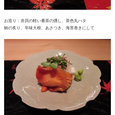
お造り：赤貝の軽い番茶の燻し、茶色丸ハタ
鮪の炙り、辛味大根、あさつき、海苔巻きにして