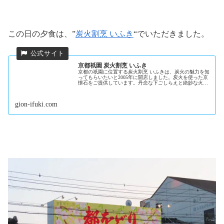
この日の夕食は、”
炭火割烹 いふき
“でいただきました。
京都祇園 炭火割烹 いふき
京都の祇園に位置する炭火割烹 いふきは、炭火の魅力を知
ってもらいたいと2005年に開店しました。炭火を使った京
懐石をご提供しています。丹念な下ごしらえと絶妙な火入
れ。食材を生かした料理でご来店をお待ちしております。
gion-ifuki.com