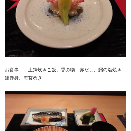
お食事： 土鍋炊きご飯、香の物、赤だし、鰯の塩焼き
鮪赤身、海苔巻き