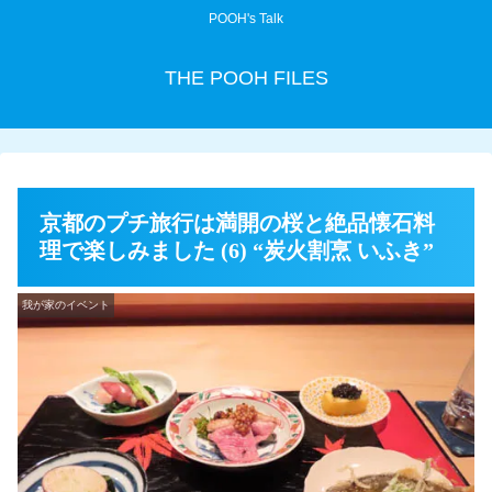
POOH's Talk
THE POOH FILES
京都のプチ旅行は満開の桜と絶品懐石料
理で楽しみました (6) “炭火割烹 いふき”
我が家のイベント