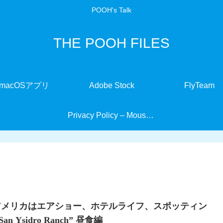
POOH's Talk
THE POOH FILES
macOSアプリ
Adobe Stock
FlyTeam
Privacy Policy – MouseMate
アメリカはエアショー、ホテルライフ、スポッティン
“San Ysidro Ranch” 昼食編