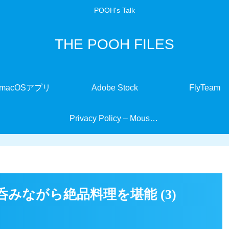
POOH's Talk
THE POOH FILES
macOSアプリ
Adobe Stock
FlyTeam
Privacy Policy – MouseMate
みながら絶品料理を堪能 (3)