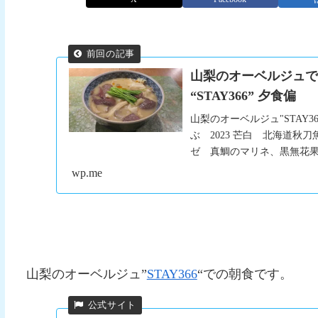
山梨のオーベルジュで
“STAY366” 夕食偏
山梨のオーベルジュ"STAY
ぶ 2023 芒白 北海道秋
ゼ 真鯛のマリネ、黒無花果
wp.me
山梨のオーベルジュ”
STAY366
“での朝食です。