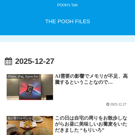
POOH's Talk
THE POOH FILES
2025-12-27
AI需要の影響でメモリが不足、高
iPhone, iPad, Vision Pro
騰するということなので…
2025.12.27
この日は自宅の周りをお散歩しな
我が家のイベント
がらお昼に美味しいお蕎麦をいた
だきました “もりいろ”