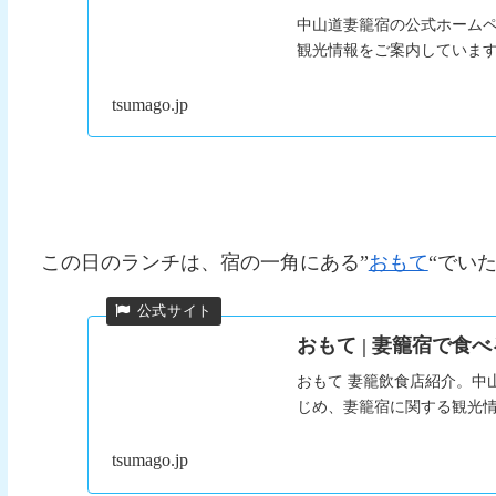
中山道妻籠宿の公式ホーム
観光情報をご案内していま
tsumago.jp
この日のランチは、宿の一角にある”
おもて
“でい
おもて | 妻籠宿で食
おもて 妻籠飲食店紹介。中
じめ、妻籠宿に関する観光
tsumago.jp