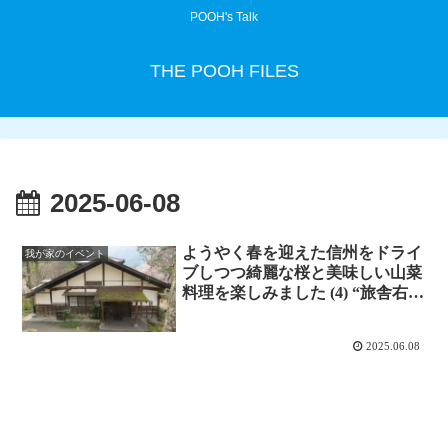
POOH's Talk
THE POOH FILES
2025-06-08
ようやく春を迎えた信州をドライ
我が家のイベント
ブしつつ綺麗な桜と美味しい山菜
料理を楽しみました (4) “旅舎右馬
允”
2025.06.08