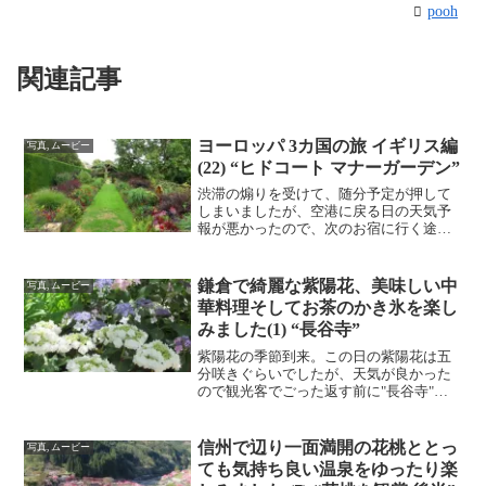
pooh
関連記事
ヨーロッパ 3カ国の旅 イギリス編
写真, ムービー
(22) “ヒドコート マナーガーデン”
渋滞の煽りを受けて、随分予定が押して
しまいましたが、空港に戻る日の天気予
報が悪かったので、次のお宿に行く途
中、"ヒドコート マナーガーデン"に寄る
ことにしました。 少し前に、熱
波がヨーロッパを直撃した際の影響で、
鎌倉で綺麗な紫陽花、美味しい中
写真, ムービー
いつになくお庭のコンデ...
華料理そしてお茶のかき氷を楽し
みました(1) “長谷寺”
紫陽花の季節到来。この日の紫陽花は五
分咲きぐらいでしたが、天気が良かった
ので観光客でごった返す前に"長谷寺"で
紫陽花を楽しみました。
信州で辺り一面満開の花桃ととっ
写真, ムービー
ても気持ち良い温泉をゆったり楽