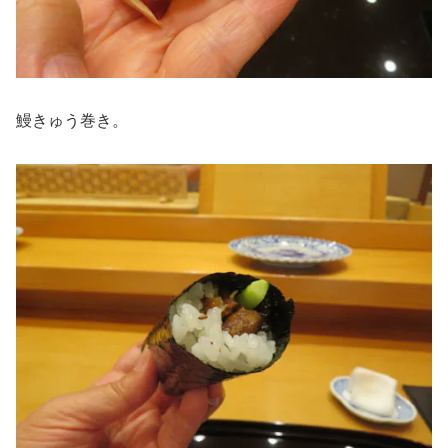
鰻きゅう巻き。