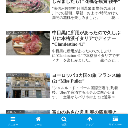
しみました (7) “花桃を観賞 後半”
"南信州阿智村 月川温泉郷 野熊の庄 月
川"での翌朝、早朝、およそ2時間かけて
満開の花桃を楽しみました。 花桃
の里を一望できる丘を登っていきます。
花桃の里から見上げるとこんな感じのと
ころから眺めます。 およそ10分ぐら
中目黒に所用があったので久しぶ
我が家のイベント
いかけて丘を登っ...
りに本格派イタリアでディナー
“Clandestino 41”
中目黒に所用があったので久しぶり
に"Clandestino 41"で本格派イタリアでデ
ィナーを楽しみました。 生ハムとチ
ーズの盛り合わせ。 ショーコさんのミ
ートボール。 ポルチーニのパスタ。
トマトソース、アンチョビ、ケッパー、
ヨーロッパ 3カ国の旅 フランス編
我が家のイベント
ブッラータ...
(2) “Miss Fuller”
"シャルル・ド・ゴール国際空港"に到着
後、Uberで宿泊するホテルに向かいま
す。 空港からパリ市街までは通常30〜
40分ぐらいだそうですが、この日は渋滞
があり所要時間は50分。 今回宿泊した
ホテルは、"Miss Fuller"です。 ロケー...
富山のあさひ舟川 春の四重奏と
写真, ムービー
金沢の絶品グルメを楽しみました
(1) “あさひ舟川 春の四重奏”
メニュー
ホーム
検索
トップ
サイドバー