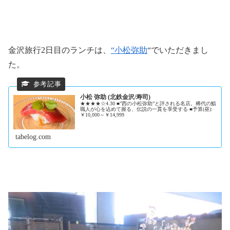
金沢旅行2日目のランチは、
“小松弥助
“でいただきまし
た。
小松 弥助 (北鉄金沢/寿司)
★★★★☆4.30 ■”西の小松弥助”と評される名店。稀代の鮨
職人が心を込めて握る、伝説の一貫を享受する ■予算(昼):
￥10,000～￥14,999
tabelog.com