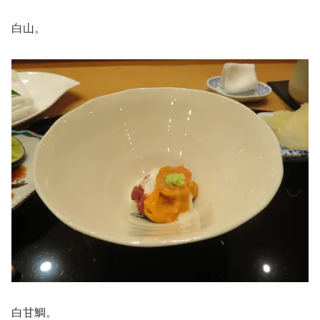
白山。
白甘鯛。