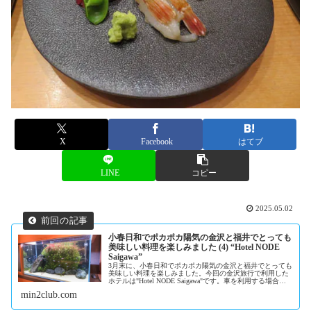
X
Facebook
はてブ
LINE
コピー
2025.05.02
小春日和でポカポカ陽気の金沢と福井でとっても
美味しい料理を楽しみました (4) “Hotel NODE
Saigawa”
3月末に、小春日和でポカポカ陽気の金沢と福井でとっても
美味しい料理を楽しみました。今回の金沢旅行で利用した
ホテルは"Hotel NODE Saigawa"です。車を利用する場合は
駐車スペースへの導入部分が分かりづらいです...
min2club.com