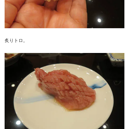
炙りトロ。