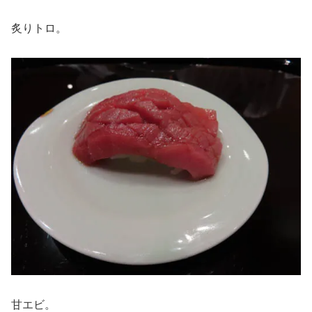
炙りトロ。
甘エビ。