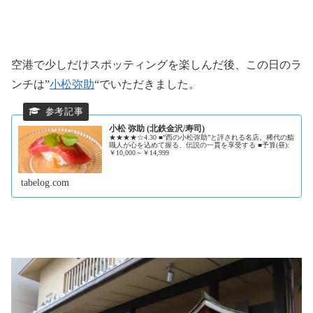
空港で少しだけスポッティングを楽しんだ後、この日のラ
ンチは”
小松弥助
“でいただきました。
小松 弥助 (北鉄金沢/寿司)
★★★★☆4.30 ■”西の小松弥助”と評される名店。稀代の鮨
職人が心を込めて握る、伝説の一貫を享受する ■予算(昼):
￥10,000～￥14,999
tabelog.com