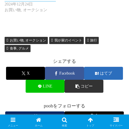
2024年12月24日
お買い物, オークション
お買い物, オークション
我が家のイベント
旅行
食事, グルメ
シェアする
X
Facebook
はてブ
LINE
コピー
poohをフォローする
メニュー
ホーム
検索
トップ
サイドバー