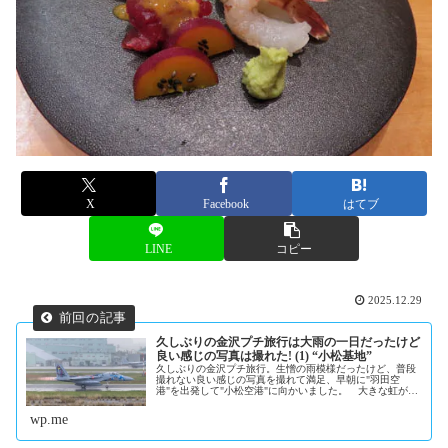
X
Facebook
はてブ
LINE
コピー
2025.12.29
久しぶりの金沢プチ旅行は大雨の一日だったけど
良い感じの写真は撮れた! (1) “小松基地”
久しぶりの金沢プチ旅行。生憎の雨模様だったけど、普段
撮れない良い感じの写真を撮れて満足、早朝に"羽田空
港"を出発して"小松空港"に向かいました。 大きな虹がお
出迎え。 この日は朝から大雨、写真を撮るか...
wp.me