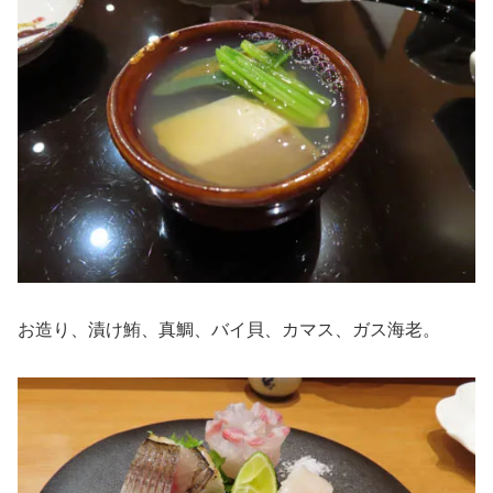
お造り、漬け鮪、真鯛、バイ貝、カマス、ガス海老。