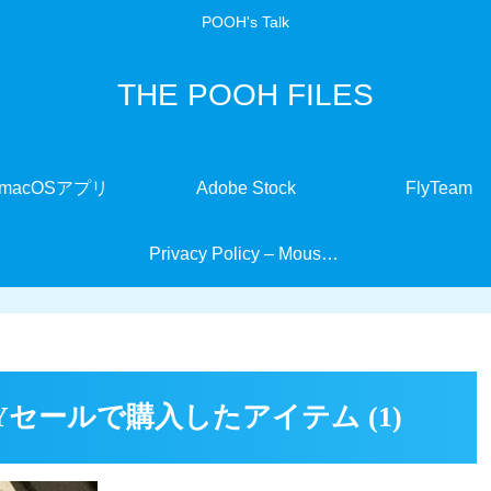
POOH's Talk
THE POOH FILES
macOSアプリ
Adobe Stock
FlyTeam
Privacy Policy – MouseMate
AYセールで購入したアイテム (1)