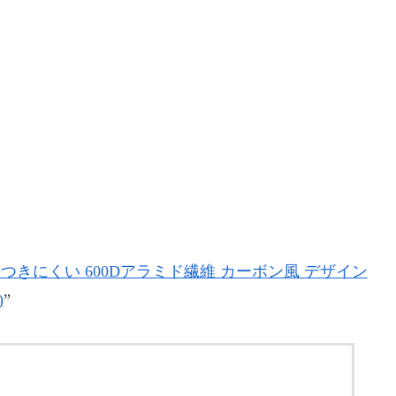
面保護 傷つきにくい 600Dアラミド繊維 カーボン風 デザイン
)
”