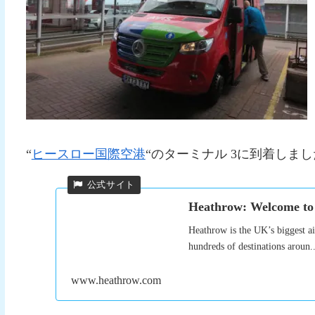
“
ヒースロー国際空港
“のターミナル 3に到着しま
Heathrow: Welcome to
Heathrow is the UK’s biggest ai
hundreds of destinations aroun..
www.heathrow.com