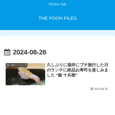
POOH's Talk
THE POOH FILES
2024-08-26
久しぶりに福井にプチ旅行した日
我が家のイベント
のランチに絶品お寿司を楽しみま
した “鮨 十兵衛”
2024.08.26