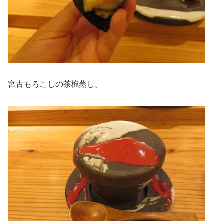
宮古もろこしの茶椀蒸し。