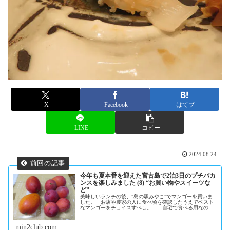
X
Facebook
はてブ
LINE
コピー
2024.08.24
今年も夏本番を迎えた宮古島で2泊3日のプチバカ
ンスを楽しみました (8) “お買い物やスイーツな
ど”
美味しいランチの後、"島の駅みやこ"でマンゴーを買いま
した。 お店や農家の人に食べ頃を確認したうえでベスト
なマンゴーをチョイスすべし。 自宅で食べる用なの
で、こんな感じのマンゴーで十二分です。これで4,000円
也。お宿...
min2club.com