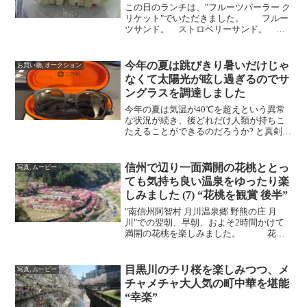
この日のランチは、"フルーツパーラー ク
リケット"でいただきました。 フルー
ツサンド。 ストロベリーサンド。 ク
リケットゼリー、オレンジ。 美味しい
ランチの後、すぐ斜向かえにある"平野神
社"に寄ってきました。
今年の夏は跳びきり暑いだけじゃ
お買い物, オークション
なくて太陽光が眩し過ぎるのでサ
ングラスを調達しました
今年の夏は気温が40℃を超えという異常
な状況が続き、後どれだけ人類が持ちこ
たえることができるのだろうか? と真剣に
思う今日この頃。先日、九州でスポッテ
ィングを楽しんだ際も、暑さで長時間野
外に出ていられないだけじゃなくて、太
信州で辺り一面満開の花桃ととっ
写真, ムービー
陽光が強すぎて目が...
ても気持ち良い温泉をゆったり楽
しみました (7) “花桃を観賞 後半”
"南信州阿智村 月川温泉郷 野熊の庄 月
川"での翌朝、早朝、およそ2時間かけて
満開の花桃を楽しみました。 花桃
の里を一望できる丘を登っていきます。
花桃の里から見上げるとこんな感じのと
ころから眺めます。 およそ10分ぐら
目黒川のチリ桜を楽しみつつ、メ
写真, ムービー
いかけて丘を登っ...
チャメチャ大人気の町中華を堪能
“幸楽”