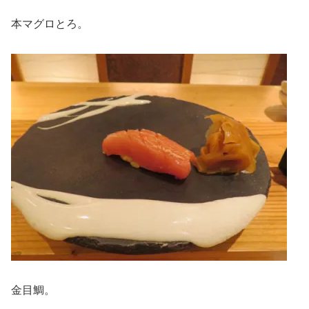
本マグロとろ。
金目鯛。