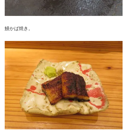
鰻かば焼き。