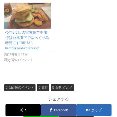
今年2度目の宮古島プチ旅
行は台風直下でゆっくり島
時間 (1) “BRUAL
hamburger&churrasco”
2025年9月27日
我が家のイベント
我が家のイベント
旅行
食事, グルメ
シェアする
X
Facebook
はてブ