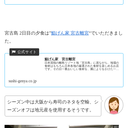
宮古島 2日目の夕食は”
鮨げん家 宮古離宮
“でいただきまし
た。
鮨げん家 宮古離宮
日本屈指の離島リゾート地「宮古島」に居ながら、地場の
食材はもちろん日本各地の厳選された食材を楽しめるお店
です。その日一番おいしい食材を、腕によりをかけた一番
おいしい調理方法でお召し上がりいただくため、コースの
みの完全予約制で営業しております...
sushi-genya.co.jp
シーズン中は大阪から寿司のネタを空輸、シ
ーズンオフは地元産を使用するそうです。