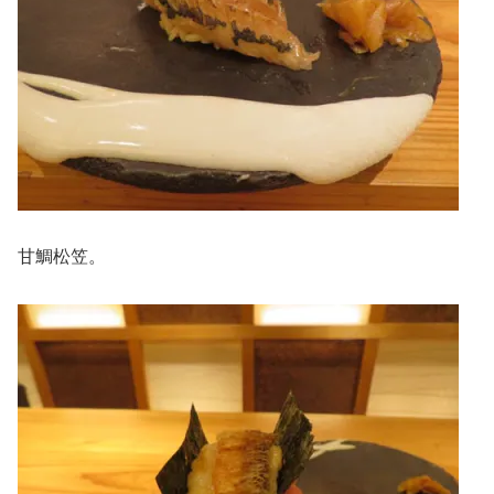
甘鯛松笠。