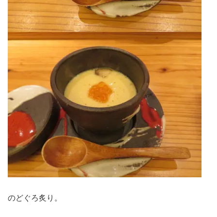
のどぐろ炙り。