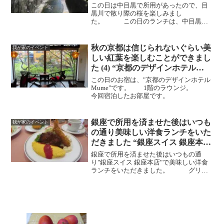
この日は中目黒で所用があったので、目
黒川で散り際の桜を楽しみまし
た。 この日のランチは、中目黒で
絶えることなくお客さんが来店する大人
気の"幸楽"で町中華をいただきまし
た。 女房は、酸辣湯麺とハーフ餃子
秋の京都は信じられないぐらい美
我が家のイベント
のセット、 POOHは、レバニラ炒...
しい紅葉を楽しむことができまし
た (4) “京都のデザインホテル
Mume⁩⁩”
この日のお宿は、"京都のデザインホテル
Mume⁩⁩"です。 1階のラウンジ。
今回宿泊したお部屋です。
銀座で所用を済ませた後はいつも
我が家のイベント
の通り美味しい洋食ランチをいた
だきました “銀座スイス 銀座本
店”
銀座で所用を済ませた後はいつもの通
り"銀座スイス 銀座本店"で美味しい洋食
ランチをいただきました。 グリー
ンサラダ。女房は、人気の洋食3品盛り合
わせ。 POOHは人気の洋食3品盛り合わ
せにカニクリームコロッケを追加、ご飯
は大盛り。