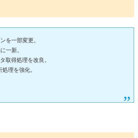
インを一部変更。
的に一新。
ータ取得処理を改良。
析処理を強化。