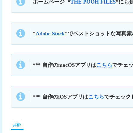
ホームページ
“
THE POOH FILES
”にも
"
Adobe Stock
"でベストショットな写真
*** 自作のmacOSアプリは
こちら
でチェッ
*** 自作のiOSアプリは
こちら
でチェックし
共有: