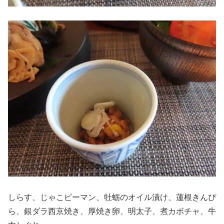
しらす、じゃこピーマン、牡蛎のオイル漬け、蓮根きんぴ
ら、銀ダラ西京焼き、厚焼き卵、明太子、煮カボチャ、牛