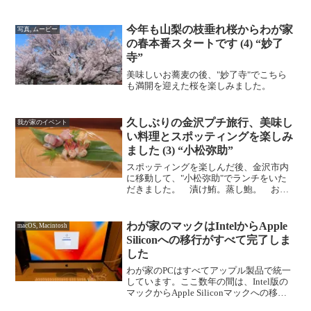
から帰投。 ナイト訓練開始。
今年も山梨の枝垂れ桜からわが家
写真, ムービー
の春本番スタートです (4) “妙了
寺”
美味しいお蕎麦の後、"妙了寺"でこちら
も満開を迎えた桜を楽しみました。
久しぶりの金沢プチ旅行、美味し
我が家のイベント
い料理とスポッティングを楽しみ
ました (3) “小松弥助”
スポッティングを楽しんだ後、金沢市内
に移動して、"小松弥助"でランチをいた
だきました。 漬け鮪。蒸し鮑。 お造
り：ガス海老・鯵・漬けコノワタ・ア
ラ・梅貝。 アカイカ。炙りトロ。泉州
の水茄子。白山。甘海老。甘鯛。煮蛤。
わが家のマックはIntelからApple
macOS, Macintosh
うな胡。しじみの赤だし。...
Siliconへの移行がすべて完了しま
した
わが家のPCはすべてアップル製品で統一
しています。ここ数年の間は、Intel版の
マックからApple Siliconマックへの移行
を積極的に行ってきました。昨年末に