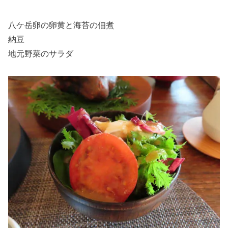
八ケ岳卵の卵黄と海苔の佃煮
納豆
地元野菜のサラダ