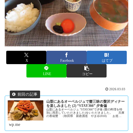
X
Facebook
はてブ
LINE
コピー
2026.03.03
山梨にあるオーベルジュで蟹三昧の贅沢ディナー
を楽しみました (2) “STAY366” 夕食偏
山梨にあるオーベルジュ "STAY366"で夕食 (蟹の料理を特
別に用意していただきました)をいただきました。 兵庫
の香箱蟹 （秋田県 新政酒造 やまゆ2018) お造
り： 白甘鯛、蛸、北海道ずわい蟹、菜花、文旦、カ...
wp.me