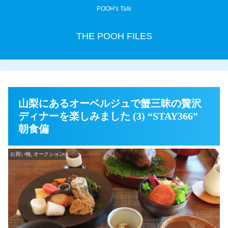
POOH's Talk
THE POOH FILES
山梨にあるオーベルジュで蟹三昧の贅沢
ディナーを楽しみました (3) “STAY366”
朝食偏
お買い物, オークション