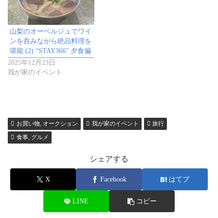
山梨のオーベルジュでワイ
ンを呑みながら絶品料理を
堪能 (2) “STAY366” 夕食偏
2025年12月23日
我が家のイベント
お買い物, オークション
我が家のイベント
旅行
食事, グルメ
シェアする
X
Facebook
はてブ
LINE
コピー