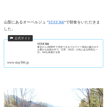
山梨にあるオーベルジュ “
STAY366
“で朝食をいただきま
した。
STAY366
東京から1時間半でTRIPできるブルワリー併設の森のホテ
ル豊かな自然の中で「日常 - 365日 - の先にある特別な一
日」366を体感する宿
www.stay366.jp