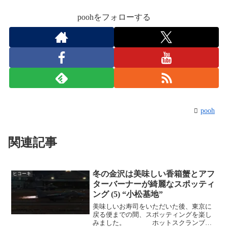
poohをフォローする
pooh
関連記事
冬の金沢は美味しい香箱蟹とアフ
ヒコーキ
ターバーナーが綺麗なスポッティ
ング (5) “小松基地”
美味しいお寿司をいただいた後、東京に
戻る便までの間、スポッティングを楽し
みました。 ホットスクランブル