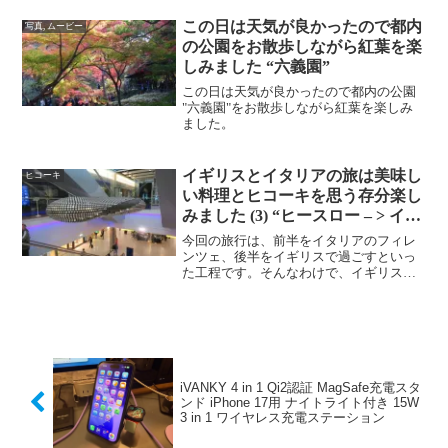
は、コレクションとして所有していた12
インチのMacBookを売却、そして今...
この日は天気が良かったので都内
写真, ムービー
の公園をお散歩しながら紅葉を楽
しみました “六義園”
この日は天気が良かったので都内の公園
"六義園"をお散歩しながら紅葉を楽しみ
ました。
イギリスとイタリアの旅は美味し
ヒコーキ
い料理とヒコーキを思う存分楽し
みました (3) “ヒースロー – > イタ
リア フィレンツェ”
今回の旅行は、前半をイタリアのフィレ
ンツェ、後半をイギリスで過ごすといっ
た工程です。そんなわけで、イギリスに
着いた翌日にイタリアに移動しました。
朝6時前に”ルネッサンス・ロンドン・ヒ
ースロー・ホテル”をチェックアウトし
て、"Hotel Ho...
iVANKY 4 in 1 Qi2認証 MagSafe充電スタ
ンド iPhone 17用 ナイトライト付き 15W
3 in 1 ワイヤレス充電ステーション