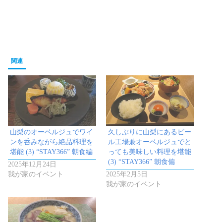
関連
山梨のオーベルジュでワイ
久しぶりに山梨にあるビー
ンを呑みながら絶品料理を
ル工場兼オーベルジュでと
堪能 (3) “STAY366” 朝食編
っても美味しい料理を堪能
(3) “STAY366” 朝食偏
2025年12月24日
我が家のイベント
2025年2月5日
我が家のイベント