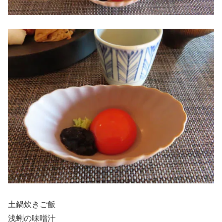
土鍋炊きご飯
浅蜊の味噌汁