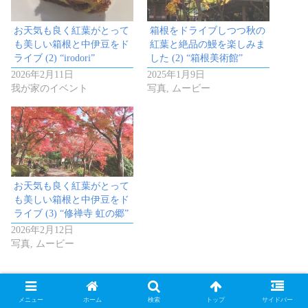
お天気も良く紅葉がとって
箱根をドライブしつつ秋の
も美しい箱根と中伊豆をド
紅葉と絶品の鰻を楽しみま
ライブ (2) “irodori”
した (2) “箱根美術館”
2026年2月11日
2025年1月9日
我が家のイベント
写真, ムービー
お天気も良く紅葉がとって
も美しい箱根と中伊豆をド
ライブ (3) “修禅寺 虹の郷”
2026年2月12日
写真, ムービー
メニュー
ホーム
検索
トップ
サイドバー