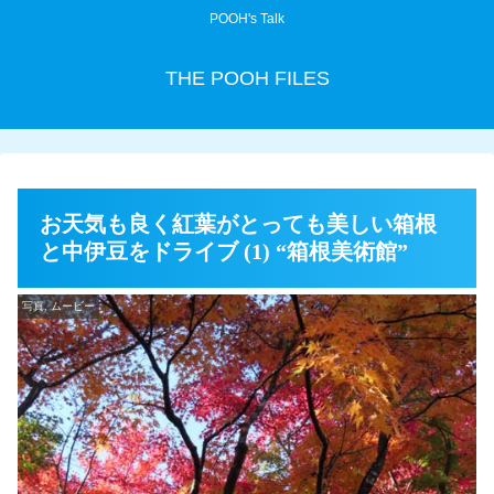
POOH's Talk
THE POOH FILES
お天気も良く紅葉がとっても美しい箱根
と中伊豆をドライブ (1) “箱根美術館”
写真, ムービー