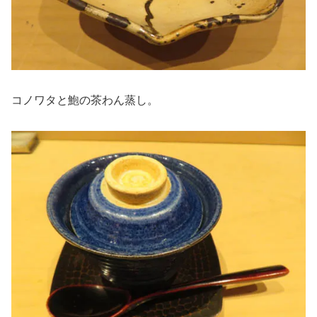
コノワタと鮑の茶わん蒸し。