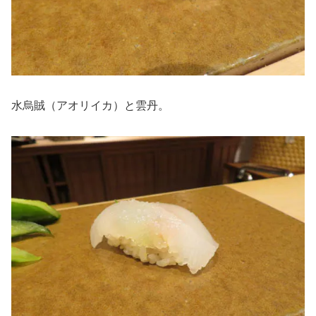
水烏賊（アオリイカ）と雲丹。