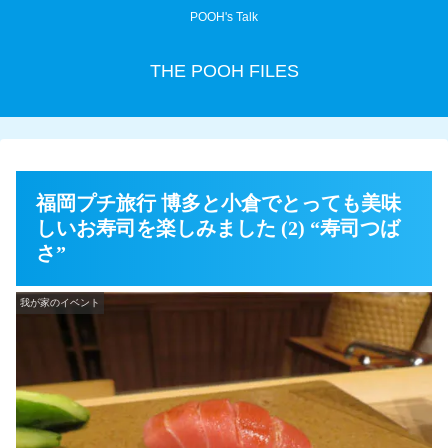
POOH's Talk
THE POOH FILES
福岡プチ旅行 博多と小倉でとっても美味
しいお寿司を楽しみました (2) “寿司つば
さ”
我が家のイベント