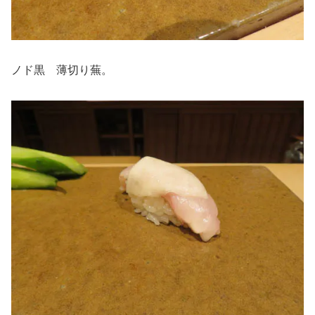
ノド黒 薄切り蕪。