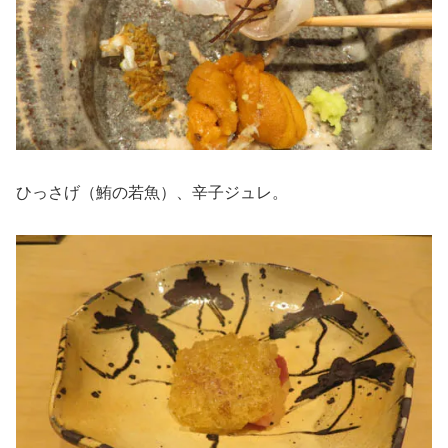
ひっさげ（鮪の若魚）、辛子ジュレ。