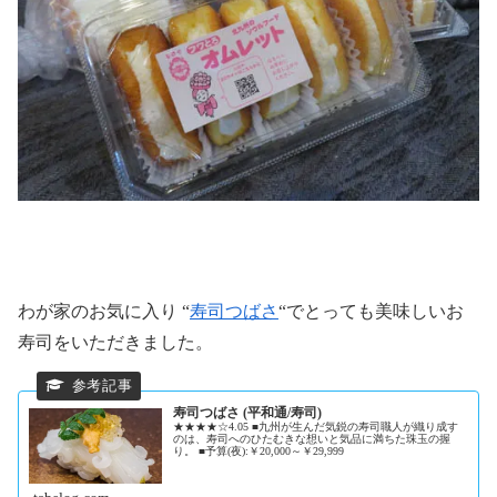
わが家のお気に入り “
寿司つばさ
“でとっても美味しいお
寿司をいただきました。
寿司つばさ (平和通/寿司)
★★★★☆4.05 ■九州が生んだ気鋭の寿司職人が織り成す
のは、寿司へのひたむきな想いと気品に満ちた珠玉の握
り。 ■予算(夜):￥20,000～￥29,999