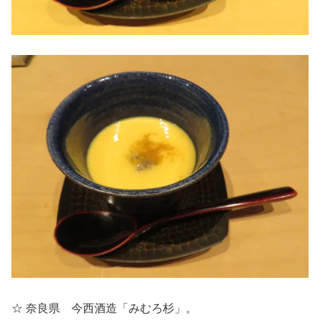
☆ 奈良県 今西酒造「みむろ杉」。