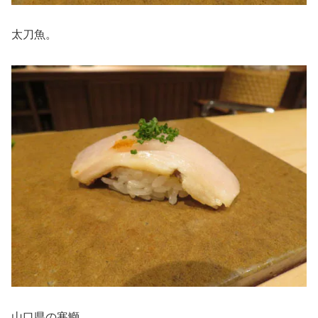
太刀魚。
山口県の寒鰤。