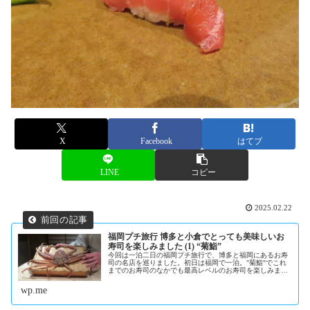
X
Facebook
はてブ
LINE
コピー
2025.02.22
福岡プチ旅行 博多と小倉でとっても美味しいお
寿司を楽しみました (1) “菊鮨”
今回は一泊二日の福岡プチ旅行で、博多と福岡にあるお寿
司の名店を巡りました。初日は福岡で一泊。"菊鮨"でこれ
までのお寿司のなかでも最高レベルのお寿司を楽しみまし
た。 〜つまみ〜アコヤガイとバフンウニ。虎河豚のお
造り。 本...
wp.me