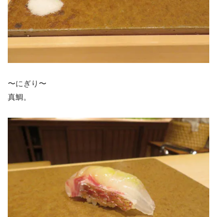
〜にぎり〜
真鯛。