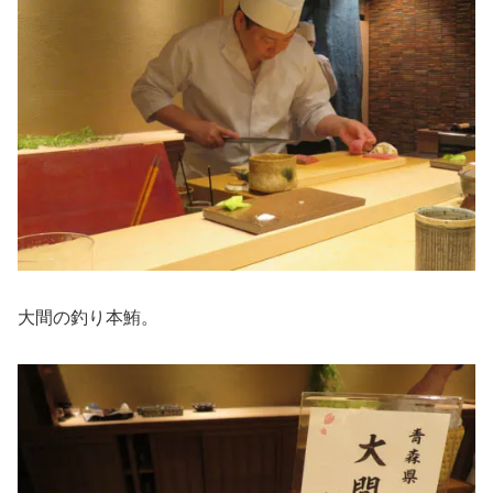
大間の釣り本鮪。