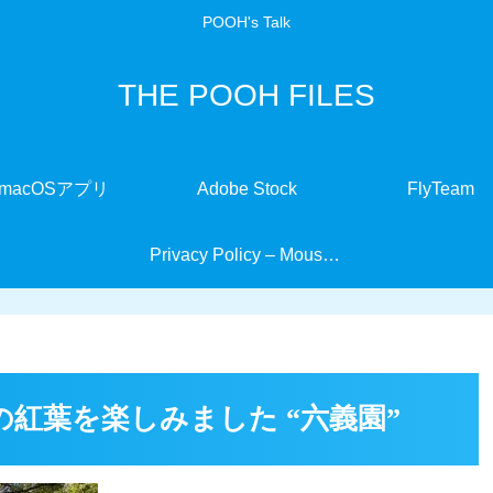
POOH's Talk
THE POOH FILES
macOSアプリ
Adobe Stock
FlyTeam
Privacy Policy – MouseMate
紅葉を楽しみました “六義園”