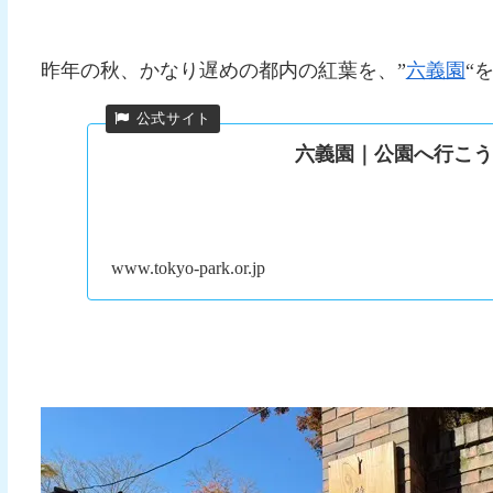
昨年の秋、かなり遅めの都内の紅葉を、”
六義園
“
六義園｜公園へ行こ
www.tokyo-park.or.jp