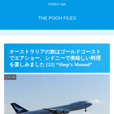
POOH's Talk
THE POOH FILES
オーストラリアの旅はゴールドコースト
でエアショー、シドニーで美味しい料理
を楽しみました (22) “Shep’s Mound”
ヒコーキ