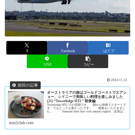
X
Facebook
はてブ
LINE
コピー
2024.11.22
オーストラリアの旅はゴールドコーストでエアシ
ョー、シドニーで美味しい料理を楽しみました
(21) “Towerlodge HTL” 朝食編
Towerlodge HTL”での翌朝です。 朝から快晴でスタートで
す。でもとっても寒かったです。 朝食をいただきまし
た。 Seasonal fresh fruit with natural yoghurt 女房は
Waffles &a...
min2club.com