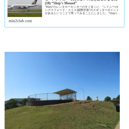
(18) “Shep’s Mound”
"Hertz"のレンタカーセンターのすぐ近くに、"シドニー(キ
ングスフォード・スミス)国際空港"のスポッターポイント
があるということで寄ってみることにしました。“Shep's
Mound”と...
min2club.com