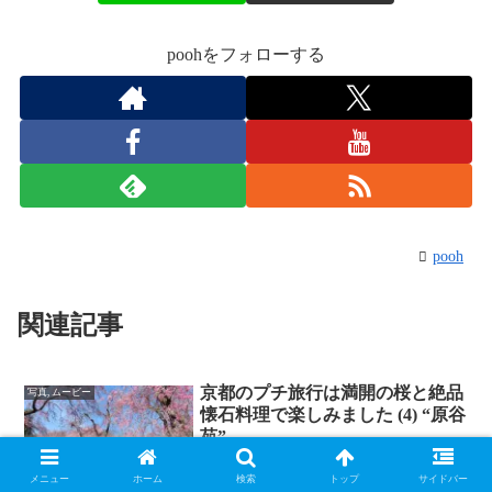
poohをフォローする
pooh
関連記事
京都のプチ旅行は満開の桜と絶品
写真, ムービー
懐石料理で楽しみました (4) “原谷
苑”
順番が前後しますが、翌日も快晴の一日
でしたので、"伊丹空港"に向かう途
メニュー
ホーム
検索
トップ
サイドバー