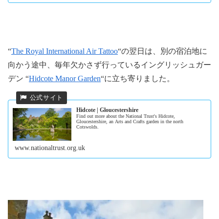
“
The Royal International Air Tattoo
“の翌日は、別の宿泊地に
向かう途中、毎年欠かさず行っているイングリッシュガー
デン “
Hidcote Manor Garden
“に立ち寄りました。
Hidcote | Gloucestershire
Find out more about the National Trust's Hidcote,
Gloucestershire, an Arts and Crafts garden in the north
Cotswolds.
www.nationaltrust.org.uk