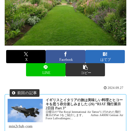
X
Facebook
はてブ
LINE
コピー
2024.09.27
イギリスとイタリアの旅は美味しい料理とヒコー
キを思う存分楽しみました (26) “RIAT 飛行展示
2日目 Part 3”
日曜日の"The Royal International Air Tattoo"に行われた飛行
展示のPart 3をご紹介します。 Airbus A400M German Air
Force Luftwafiengesc...
min2club.com