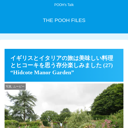
POOH's Talk
THE POOH FILES
イギリスとイタリアの旅は美味しい料理
とヒコーキを思う存分楽しみました (27)
“Hidcote Manor Garden”
写真, ムービー