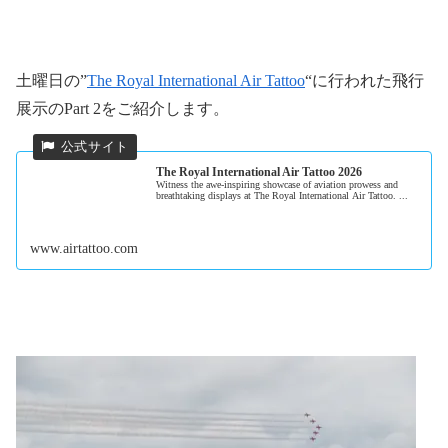
土曜日の”
The Royal International Air Tattoo
“に行われた飛行
展示のPart 2をご紹介します。
The Royal International Air Tattoo 2026
Witness the awe-inspiring showcase of aviation prowess and
breathtaking displays at The Royal International Air Tattoo. ...
www.airtattoo.com