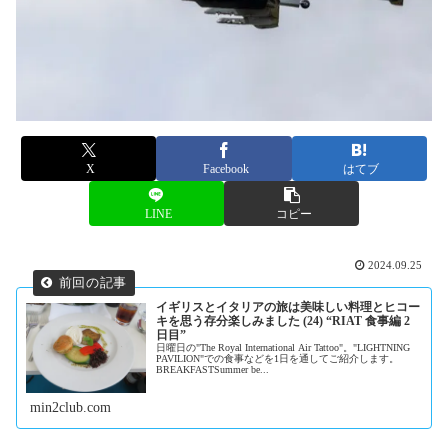
X
Facebook
はてブ
LINE
コピー
2024.09.25
イギリスとイタリアの旅は美味しい料理とヒコー
キを思う存分楽しみました (24) “RIAT 食事編 2
日目”
日曜日の"The Royal International Air Tattoo"。"LIGHTNING
PAVILION"での食事などを1日を通してご紹介します。
BREAKFASTSummer be...
min2club.com