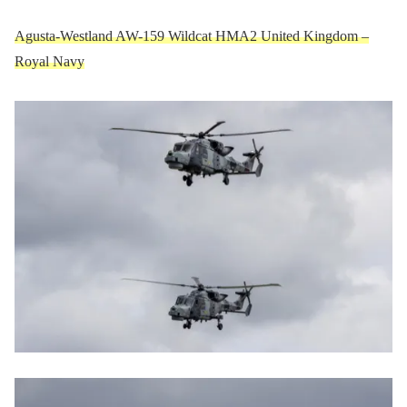
Agusta-Westland AW-159 Wildcat HMA2 United Kingdom –
Royal Navy