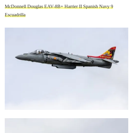
McDonnell Douglas EAV-8B+ Harrier II Spanish Navy 9
Escuadrilla