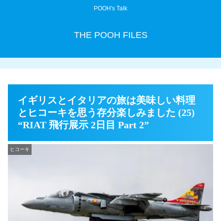
POOH's Talk
THE POOH FILES
イギリスとイタリアの旅は美味しい料理
とヒコーキを思う存分楽しみました (25)
“RIAT 飛行展示 2日目 Part 2”
ヒコーキ