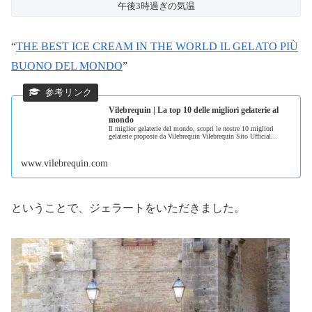
午後3時過ぎの気温
“
THE BEST ICE CREAM IN THE WORLD IL GELATO PIÙ
BUONO DEL MONDO
”
Vilebrequin | La top 10 delle migliori gelaterie al
mondo
Il miglior gelaterie del mondo, scopri le nostre 10 migliori
gelaterie proposte da Vilebrequin Vilebrequin Sito Ufficial...
www.vilebrequin.com
ということで、ジェラートをいただきました。