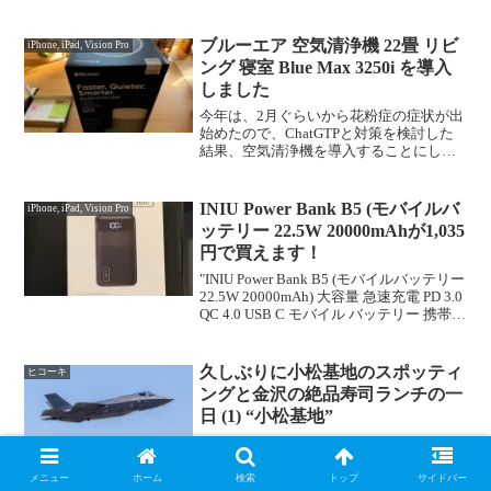
だきました。お店の前に咲いている山桜
は満開。 前菜 3品。岩手大船渡
の平目、自家製藤桜ポークのロースハ
ブルーエア 空気清浄機 22畳 リビ
iPhone, iPad, Vision Pro
ム、新めかぶのタタキ...
ング 寝室 Blue Max 3250i を導入
しました
今年は、2月ぐらいから花粉症の症状が出
始めたので、ChatGTPと対策を検討した
結果、空気清浄機を導入することにしま
した。以前から空気清浄機は使っている
んですけど、花粉をターゲットにしてい
る機種ではなかったので、今回は"ブルー
INIU Power Bank B5 (モバイルバ
iPhone, iPad, Vision Pro
エア 空気清浄...
ッテリー 22.5W 20000mAhが1,035
円で買えます！
"INIU Power Bank B5 (モバイルバッテリー
22.5W 20000mAh) 大容量 急速充電 PD 3.0
QC 4.0 USB C モバイル バッテリー 携帯充
電器 アウトドア/防災/緊急用などの必携
品 iPhone 1...
久しぶりに小松基地のスポッティ
ヒコーキ
ングと金沢の絶品寿司ランチの一
日 (1) “小松基地”
久しぶりに小松基地のスポッティングと
金沢の絶品寿司ランチの一日を楽しみま
した。 この日は、F-35Aを
メニュー
ホーム
検索
トップ
サイドバー