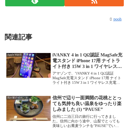
pooh
関連記事
iVANKY 4 in 1 Qi2認証 MagSafe充
Apple Watch
電スタンド iPhone 17用 ナイトラ
イト付き 15W 3 in 1 ワイヤレス充
電ステーション
アマゾンで、"iVANKY 4 in 1 Qi2認証
MagSafe充電スタンド iPhone 17用 ナイト
ライト付き 15W 3 in 1 ワイヤレス充電ス
テーション iPhone 16/15/14/13/12
Pro/Max/Plus...
信州で辺り一面満開の花桃ととっ
我が家のイベント
ても気持ち良い温泉をゆったり楽
しみました (1) “PAUSE”
信州に二泊三日の旅行に行ってきまし
た。信州に向かう途中、山梨でとっても
美味しいお蕎麦ランチを"PAUSE"でいた