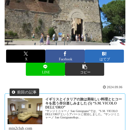
X
Facebook
はてブ
LINE
コピー
2024.09.06
イギリスとイタリアの旅は美味しい料理とヒコー
キを思う存分楽しみました (5) “S.M. VICOLO
DELL’ORO”
"サンジミニャーノ San Gimignano"では、"S.M. VICOLO
DELL'ORO"というアパートに宿泊しました。"サンジミニ
ャーノ San Gimignano&qu...
min2club.com