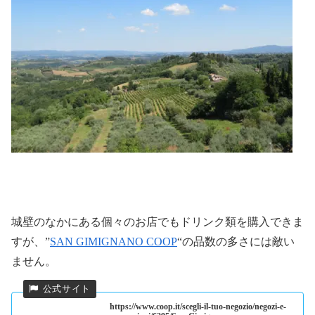
城壁のなかにある個々のお店でもドリンク類を購入できま
すが、”
SAN GIMIGNANO COOP
“の品数の多さには敵い
ません。
https://www.coop.it/scegli-il-tuo-negozio/negozi-e-