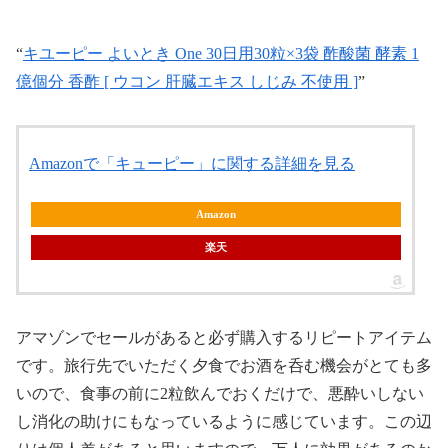
“
キユーピー よいとき One 30日用30粒×3袋 酢酸菌 酵素 1
億個分 香酢 [ ウコン 肝臓エキス しじみ 不使用 ]
”
Amazonで「キューピー」に関する詳細を見る
Amazon
楽天
アマゾンでセールがあると必ず購入するリピートアイテム
です。旅行先でいただく夕食でお酒を呑む機会がとても多
いので、食事の前に2粒飲んでおくだけで、悪酔いしない
し消化の助けにもなっているように感じています。この辺