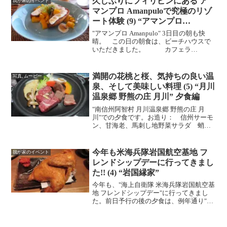
久しぶりにフィリピンにある ア
我が家のイベント
ジュコ...
マンプロ Amanpuloで究極のリゾ
ート体験 (9) “アマンプロ
Amanpulo”
"アマンプロ Amanpulo" 3日目の朝も快
晴。 この日の朝食は、ビーチハウスで
いただきました。 カフェラ
テ。 スムージー。フレンチトース
ト。 エッグベテディクト。 ボイルド
エッグ。フルーツプレート。
満開の花桃と桜、気持ちの良い温
写真, ムービー
泉、そして美味しい料理 (5) “月川
温泉郷 野熊の庄 月川” 夕食編
"南信州阿智村 月川温泉郷 野熊の庄 月
川"での夕食です。お造り： 信州サーモ
ン、甘海老、馬刺し地野菜サラダ 蛸刺
しおつまみ小鉢： 浅蜊とほうれん草、
イか明太と山菜うこぎ銀ダラ 煮付け天
ぷら タラの芽、海老、舞茸、筍あまご
今年も米海兵隊岩国航空基地 フ
我が家のイベント
の塩焼き煮物：帆立...
レンドシップデーに行ってきまし
た!! (4) “岩国縁家”
今年も、"海上自衛隊 米海兵隊岩国航空基
地 フレンドシップデー"に行ってきまし
た。前日予行の後の夕食は、例年通り"岩
国縁家"でいただきました。 パリパ
リキャベツ。刺身の三種盛り。焼き鳥い
ろいろ。 若鶏の半身揚げ。 岩国れん