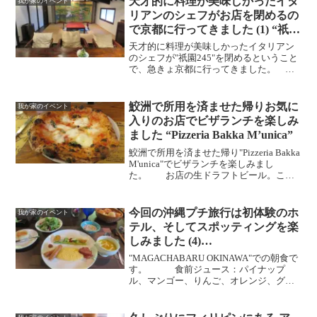
天才的に料理が美味しかったイタ
我が家のイベント
リアンのシェフがお店を閉めるの
で京都に行ってきました (1) “祇園
金瓢”
天才的に料理が美味しかったイタリアン
のシェフが"祇園245"を閉めるということ
で、急きょ京都に行ってきました。
この日、宿泊したのは"祇園金瓢"です。
こちらは、築200年以上の由緒ある造り酒
屋の母屋をリノベーションしたお宿で
鮫洲で所用を済ませた帰りお気に
我が家のイベント
す。 エントラ...
入りのお店でビザランチを楽しみ
ました “Pizzeria Bakka M’unica”
鮫洲で所用を済ませた帰り"Pizzeria Bakka
M'unica"でビザランチを楽しみまし
た。 お店の生ドラフトビール。この
日は、パインベースのドレッシング。マ
ルゲリータスペシャル（トマトソース、
旨い水牛モッツァレラ、バジ）。Mar...
今回の沖縄プチ旅行は初体験のホ
我が家のイベント
テル、そしてスポッティングを楽
しみました (4)
“MAGACHABARU OKINAWA”
"MAGACHABARU OKINAWA"での朝食で
朝食偏
す。 食前ジュース：パイナップ
ル、マンゴー、りんご、オレンジ、グア
バから選べますグリーンサラダドレッシ
ング : フレンチドレッシング、ドラゴン
フルーツドレッシングかぼちゃのポター