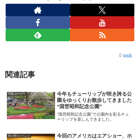
pooh
関連記事
今年もチューリップが咲き誇る公
写真, ムービー
園をゆっくりお散歩してきました
“国営昭和記念公園”
"国営昭和記念公園"で公園内を彩るチュ
ーリップを楽しんできました。
今回のアメリカはエアショー、ホ
我が家のイベント