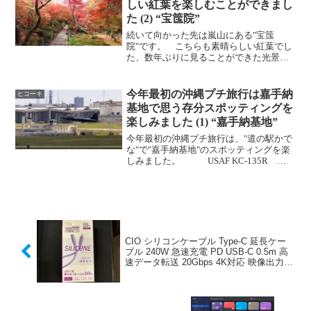
しい紅葉を楽しむことができまし
た (2) “宝筺院⁩⁩”
続いて向かった先は嵐山にある"宝筺
院⁩⁩"です。 こちらも素晴らしい紅葉でし
た、数年ぶりに見ることができた光景で
す。
今年最初の沖縄プチ旅行は嘉手納
ヒコーキ
基地で思う存分スポッティングを
楽しみました (1) “嘉手納基地”
今年最初の沖縄プチ旅行は、"道の駅かで
な"で"嘉手納基地"のスポッティングを楽
しみました。 USAF KC-135R
USAF Lockheed C-130J Hercules
U.S.NAVY P-8A オムニエアインターナシ
ョナル ...
CIO シリコンケーブル Type-C 延長ケー
ブル 240W 急速充電 PD USB-C 0.5m 高
速データ転送 20Gbps 4K対応 映像出力
双方向転送 USB3.2 Gen2