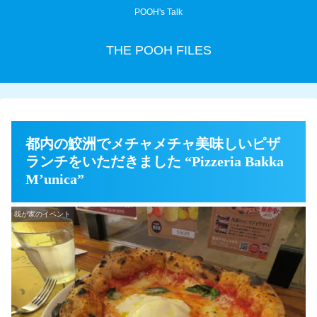
POOH's Talk
THE POOH FILES
都内の鮫洲でメチャメチャ美味しいピザ
ランチをいただきました “Pizzeria Bakka
M’unica”
我が家のイベント