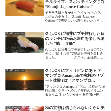
テルライフ、スポッティング (17)
“Shunji -Japanese Cuisine-“
そろそろ日本食が食べたくなったので、
この日の夕食は、"Shunji -Japanese
Cuisine-"で美味しいお寿司をいただきま
した。 Uberでお店に向かいました。お
よそ15分ぐらいの距離でした。 湯
葉、サンタモニカの雲丹、甘エビ...
久しぶりに福井にプチ旅行した日
我が家のイベント
のランチに絶品お寿司を楽しみま
した “鮨 十兵衛”
久しぶりに福井にプチ旅行した日のラン
チに、"鮨 十兵衛"で絶品お寿司を楽しみ
ました。 スズキ。金目鯛。ア
ラ。シマアジ。甘海老。本鱒。ボタン海
老。ノド黒の小丼。北むらさき雲丹。
鰹。北寄貝。中トロ。お味噌汁。 かん
久しぶりにフィリピンにある ア
我が家のイベント
ぴょう巻き。(厚焼き卵...
マンプロ Amanpuloで究極のリゾ
ート体験 (12) “アマンプロ
Amanpulo”
"アマンプロ Amanpulo"では、15時から16
時の間、クラブハウスで無料のメリエン
ダタイム (甘いものを食べる時間)を開催
しています。昨日は時間が合わずに食べ
れなかったので、今回は少しいただきま
した。 3日目のメインイベントは、プラ
秋の京都は信じられないぐらい美
写真, ムービー
イ...