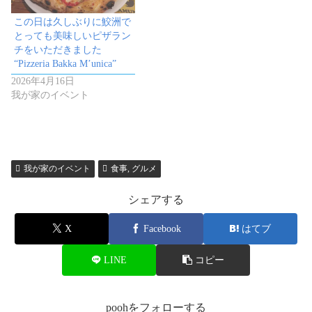
この日は久しぶりに鮫洲で
とっても美味しいピザラン
チをいただきました
“Pizzeria Bakka M’unica”
2026年4月16日
我が家のイベント
我が家のイベント
食事, グルメ
シェアする
X
Facebook
はてブ
LINE
コピー
poohをフォローする