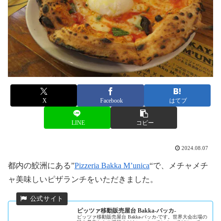
X
Facebook
はてブ
LINE
コピー
2024.08.07
都内の鮫洲にある”
Pizzeria Bakka M’unica
“で、メチャメチ
ャ美味しいピザランチをいただきました。
ピッツァ移動販売屋台 Bakka-バッカ-
ピッツァ移動販売屋台 Bakka-バッカ-です。世界大会出場の