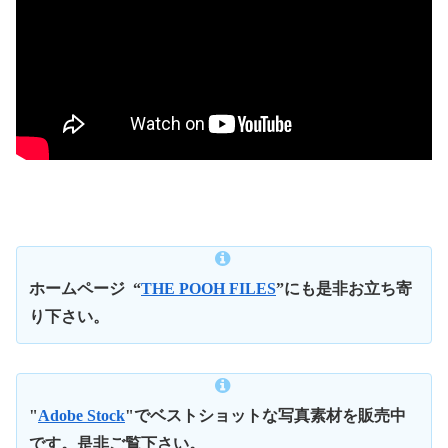
ホームページ
“
THE POOH FILES
”にも是非お立ち寄
り下さい。
"
Adobe Stock
"でベストショットな写真素材を販売中
です。是非ご覧下さい。