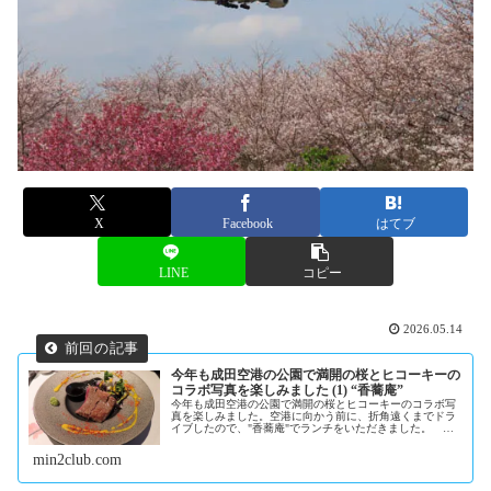
X
Facebook
はてブ
LINE
コピー
2026.05.14
今年も成田空港の公園で満開の桜とヒコーキーの
コラボ写真を楽しみました (1) “香蕎庵”
今年も成田空港の公園で満開の桜とヒコーキーのコラボ写
真を楽しみました。空港に向かう前に、折角遠くまでドラ
イブしたので、"香蕎庵"でランチをいただきました。 今
回は、4950円のランチコースをいただきました。 レモン
スカッ...
min2club.com