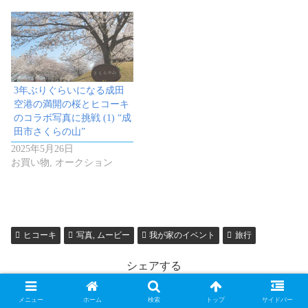
3年ぶりぐらいになる成田
空港の満開の桜とヒコーキ
のコラボ写真に挑戦 (1) “成
田市さくらの山”
2025年5月26日
お買い物, オークション
ヒコーキ
写真, ムービー
我が家のイベント
旅行
シェアする
X
Facebook
はてブ
メニュー
ホーム
検索
トップ
サイドバー