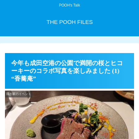
POOH's Talk
THE POOH FILES
今年も成田空港の公園で満開の桜とヒコ
ーキーのコラボ写真を楽しみました (1)
“香蕎庵”
我が家のイベント