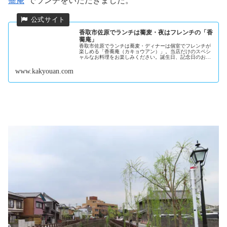
蕎庵
“でランチをいただきました。
香取市佐原でランチは蕎麦・夜はフレンチの「香
蕎庵」
香取市佐原でランチは蕎麦・ディナーは個室でフレンチが
楽しめる「香蕎庵（カキョウアン）」。当店だけのスペシ
ャルなお料理をお楽しみください。誕生日、記念日のお祝
いにおすすめのコース料理をご用意しております
www.kakyouan.com