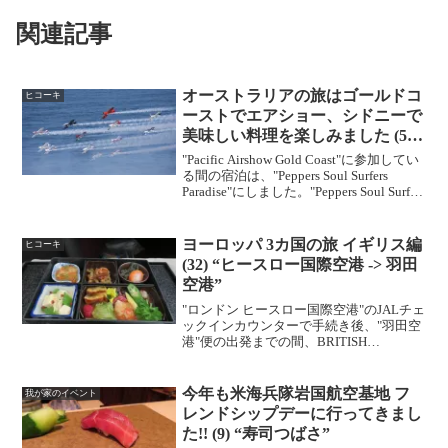
関連記事
オーストラリアの旅はゴールドコ
ヒコーキ
ーストでエアショー、シドニーで
美味しい料理を楽しみました (5)
“Pacific Airshow Gold Coast”
"Pacific Airshow Gold Coast"に参加してい
る間の宿泊は、"Peppers Soul Surfers
Paradise"にしました。"Peppers Soul Surfers
Paradise"にチェックインした日の...
ヨーロッパ 3カ国の旅 イギリス編
ヒコーキ
(32) “ヒースロー国際空港 -> 羽田
空港”
"ロンドン ヒースロー国際空港"のJALチェ
ックインカウンターで手続き後、"羽田空
港"便の出発までの間、BRITISH
AIRWAYSのFirst and Club Loungesで一休
み。 搭乗ゲートに向かいます。JAL
の搭乗ゲートの...
今年も米海兵隊岩国航空基地 フ
我が家のイベント
レンドシップデーに行ってきまし
た!! (9) “寿司つばさ”