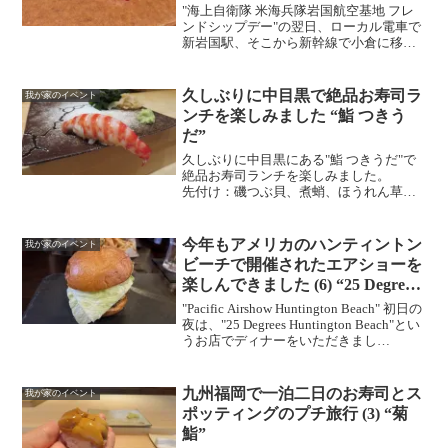
"海上自衛隊 米海兵隊岩国航空基地 フレ
ンドシップデー"の翌日、ローカル電車で
新岩国駅、そこから新幹線で小倉に移動
して、 "寿司つばさ"でとっても美味
しいお寿司ランチをいただきまし
た。 ソーメンもずく、地元の若松ト
久しぶりに中目黒で絶品お寿司ラ
我が家のイベント
マトアコウダイと塩昆布...
ンチを楽しみました “鮨 つきう
だ”
久しぶりに中目黒にある"鮨 つきうだ"で
絶品お寿司ランチを楽しみました。
先付け：磯つぶ貝、煮蛸、ほうれん草。
平目。鰹のタタキ、玉ねぎ醤油、香味野
菜。 〆鯖。煮ホタテ。鰤（腹身）。鰻
の白焼き、柚子胡椒。鯵。自家製カラス
今年もアメリカのハンティントン
我が家のイベント
ミ。甘鯛の松笠揚げ。...
ビーチで開催されたエアショーを
楽しんできました (6) “25 Degrees
Huntington Beach”
"Pacific Airshow Huntington Beach" 初日の
夜は、"25 Degrees Huntington Beach"とい
うお店でディナーをいただきまし
た。 American Classicというベー
シックなハン...
九州福岡で一泊二日のお寿司とス
我が家のイベント
ポッティングのプチ旅行 (3) “菊
鮨”