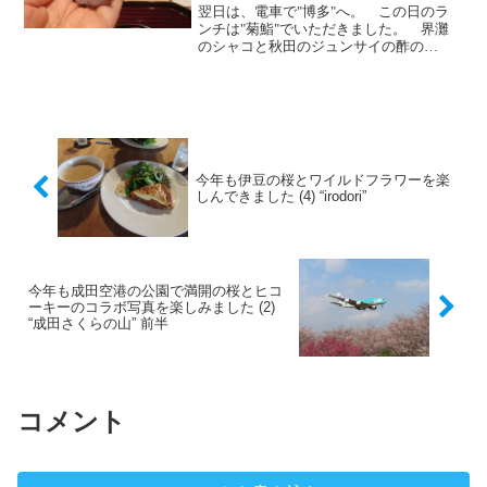
翌日は、電車で"博多"へ。 この日のラ
ンチは"菊鮨"でいただきました。 界灘
のシャコと秋田のジュンサイの酢の
物。 五島のクエのお造り、ポン酢
で。 唐津の蒸し鮑、北海道のむらさき
雲丹、鮑の肝ソースで。 宇部の鱧の梅
醤油。宇部の渡蟹の茶碗蒸し。...
今年も伊豆の桜とワイルドフラワーを楽
しんできました (4) “irodori”
今年も成田空港の公園で満開の桜とヒコ
ーキーのコラボ写真を楽しみました (2)
“成田さくらの山” 前半
コメント