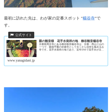
最初に訪れた先は、わが家の定番スポット “
楊谷寺
“で
す。
眼の観音様 花手水発祥の地 柳谷観音楊谷寺
京都長岡京寺にある柳谷観音楊谷寺は、京都・西山三山の
一つで、眼病平癒の祈祷寺として古くから信仰を集めるお
寺です。花手水発祥の地であり、近年SNSで花手水が注目
を集めています。新西国霊場 第十七番礼所、洛西観音霊場
第十番礼所。
www.yanagidani.jp