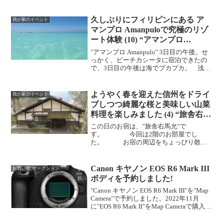
久しぶりにフィリピンにある ア
我が家のイベント
マンプロ Amanpuloで究極のリゾ
ート体験 (10) “アマンプロ
Amanpulo”
"アマンプロ Amanpulo" 3日目の午後。せ
っかく、ビーチカシータに宿泊できたの
で、3日目の午後は海でプカプカ。 浅瀬
がずっと続くので、泳げなくでも安心で
す。 3月のアマンプロは、平均
30度ぐらいなので、とっても過ごしやす
ようやく春を迎えた信州をドライ
我が家のイベント
いで...
ブしつつ綺麗な桜と美味しい山菜
料理を楽しみました (4) “旅舎右馬
允”
この日のお宿は、"旅舎右馬允"で
す。 今回は2階のお部屋でし
た。 お宿の周辺をちょっぴり散
策。 緑茶とよもぎ餅。 夕食の
前にお風呂でゆったり気分。
Canon キヤノン EOS R6 Mark III
お買い物, オークション
ボディを予約しました!
"Canon キヤノン EOS R6 Mark III"を"Map
Camera"で予約しました。2022年11月
に"EOS R6 Mark II"をMap Cameraで購入し
たので、今回は下取交換で新しいモデル
に買い替えることにしました...