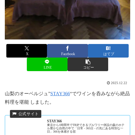
X
Facebook
はてブ
LINE
コピー
2025.12.22
山梨のオーベルジュ”
STAY366
“でワインを呑みながら絶品
料理を堪能 しました。
STAY366
東京から1時間半でTRIPできるブルワリー併設の森のホテ
ル豊かな自然の中で「日常 - 365日 - の先にある特別な一
日」366を体感する宿