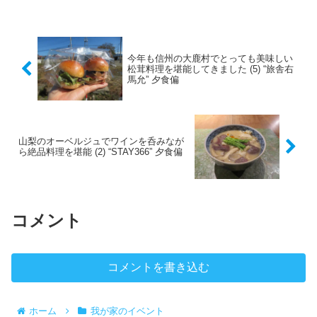
今年も信州の大鹿村でとっても美味しい
松茸料理を堪能してきました (5) “旅舎右
馬允” 夕食偏
山梨のオーベルジュでワインを呑みなが
ら絶品料理を堪能 (2) “STAY366” 夕食偏
コメント
コメントを書き込む
ホーム
我が家のイベント