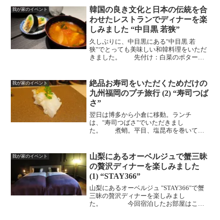
韓国の良き文化と日本の伝統を合
我が家のイベント
わせたレストランでディナーを楽
しみました “中目黒 若狭”
久しぶりに、中目黒にある"中目黒 若
狭"でとっても美味しい和韓料理をいただ
きました。 先付け：白菜のポタージ
ュ香住蟹肉秋田のいぶりがっこ、アオサ
数の子、北海道の白烏賊の麹漬けポッサ
ムキムチ：真鯛、鰤、ラ・フランス と
絶品お寿司をいただくためだけの
我が家のイベント
ろろユッケ、トッカルビ...
九州福岡のプチ旅行 (2) “寿司つば
さ”
翌日は博多から小倉に移動。ランチ
は、"寿司つばさ"でいただきまし
た。 煮蛸。平目、塩昆布を巻いて。
太刀魚、おろしポン酢。 鮑入りの茶碗
蒸し、オクラ餡。 焼きたて稚鮎。 か
すご鯛。くえ。ヤリイカ。 イサキ。漬
山梨にあるオーベルジュで蟹三昧
我が家のイベント
け鮪。トロ、大間の釣り鮪。 車海...
の贅沢ディナーを楽しみました
(1) “STAY366”
山梨にあるオーベルジュ "STAY366"で蟹
三昧の贅沢ディナーを楽しみまし
た。 今回宿泊したお部屋はこち
ら。